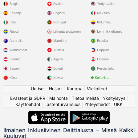
Belgia
Sveitsi
Yhdysvallat
Espanja
Englanti
Meksiko
Italia
Portugali
Kolumbia
Ruotsi
Liikuntarajoitteinen
Lemmikkieläimet
Australia
Marokko
Brasilia
Alankomaat
Tunisia
Filippiinit
Itävalta
Algeria
Libanon
Japani
Egypti
Persianlahti
Kiina
Kuwait
Koko lista
Uutiset
|
Huijarit
|
Kauppa
|
Mielipiteet
Evästeet ja GDPR
|
Mainonta
|
Tietoa meistä
|
Yksityisyys
|
Käyttöehdot
|
Lastenturvallisuus
|
Yhteystiedot
|
UKK
Ilmainen Inklusiivinen Deittialusta – Missä Kaikki
Kuuluvat