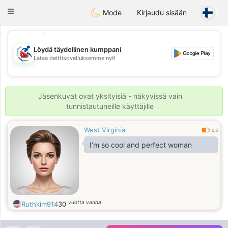
Handi Space
Toggle
Mode
Kirjaudu sisään
navigation
💖
💕
Löydä täydellinen kumppani
💕
Lataa deittisovelluksemme nyt!
💖
Jäsenkuvat ovat yksityisiä - näkyvissä vain
tunnistautuneille käyttäjille
West Virginia
0.3
I’m so cool and perfect woman
vuotta vanha
Ruthkim914
30