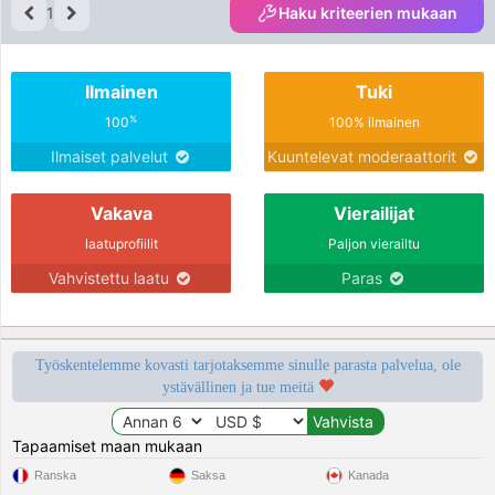
1
Haku kriteerien mukaan
Ilmainen
Tuki
%
100
100% ilmainen
Ilmaiset palvelut
Kuuntelevat moderaattorit
Vakava
Vierailijat
laatuprofiilit
Paljon vierailtu
Vahvistettu laatu
Paras
Työskentelemme kovasti tarjotaksemme sinulle parasta palvelua, ole
ystävällinen ja tue meitä
Tapaamiset maan mukaan
Ranska
Saksa
Kanada