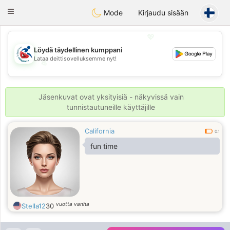
Handi Space
Toggle
Mode
Kirjaudu sisään
navigation
💖
Löydä täydellinen kumppani
Lataa deittisovelluksemme nyt!
💖
💕
💕
Jäsenkuvat ovat yksityisiä - näkyvissä vain
tunnistautuneille käyttäjille
California
0.1
fun time
vuotta vanha
Stella12
30