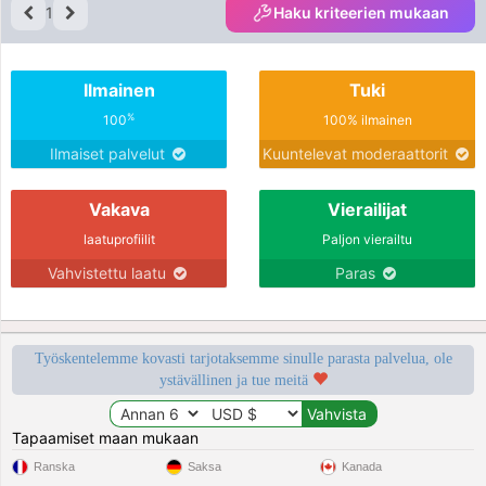
1
Haku kriteerien mukaan
Ilmainen
Tuki
%
100
100% ilmainen
Ilmaiset palvelut
Kuuntelevat moderaattorit
Vakava
Vierailijat
laatuprofiilit
Paljon vierailtu
Vahvistettu laatu
Paras
Työskentelemme kovasti tarjotaksemme sinulle parasta palvelua, ole
ystävällinen ja tue meitä
Tapaamiset maan mukaan
Ranska
Saksa
Kanada