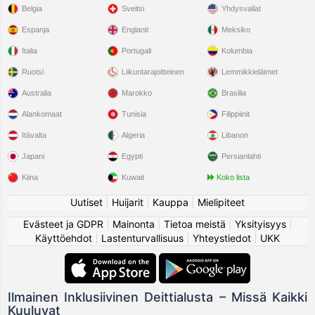
Belgia
Sveitsi
Yhdysvallat
Espanja
Englanti
Meksiko
Italia
Portugali
Kolumbia
Ruotsi
Liikuntarajoitteinen
Lemmikkieläimet
Australia
Marokko
Brasilia
Alankomaat
Tunisia
Filippiinit
Itävalta
Algeria
Libanon
Japani
Egypti
Persianlahti
Kiina
Kuwait
Koko lista
Uutiset
|
Huijarit
|
Kauppa
|
Mielipiteet
Evästeet ja GDPR
|
Mainonta
|
Tietoa meistä
|
Yksityisyys
|
Käyttöehdot
|
Lastenturvallisuus
|
Yhteystiedot
|
UKK
Ilmainen Inklusiivinen Deittialusta – Missä Kaikki
Kuuluvat