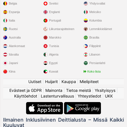
Belgia
Sveitsi
Yhdysvallat
Espanja
Englanti
Meksiko
Italia
Portugali
Kolumbia
Ruotsi
Liikuntarajoitteinen
Lemmikkieläimet
Australia
Marokko
Brasilia
Alankomaat
Tunisia
Filippiinit
Itävalta
Algeria
Libanon
Japani
Egypti
Persianlahti
Kiina
Kuwait
Koko lista
Uutiset
|
Huijarit
|
Kauppa
|
Mielipiteet
Evästeet ja GDPR
|
Mainonta
|
Tietoa meistä
|
Yksityisyys
|
Käyttöehdot
|
Lastenturvallisuus
|
Yhteystiedot
|
UKK
Ilmainen Inklusiivinen Deittialusta – Missä Kaikki
Kuuluvat