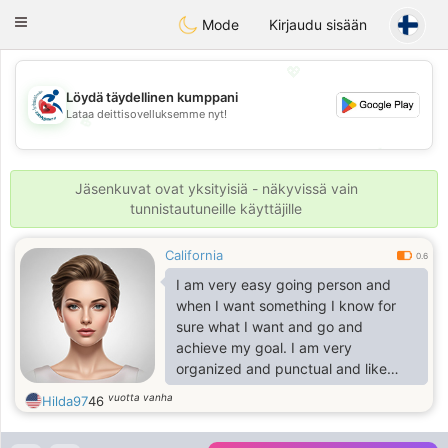
Handi Space
Toggle
Mode
Kirjaudu sisään
navigation
💖
Löydä täydellinen kumppani
Lataa deittisovelluksemme nyt!
💖
💕
💕
Jäsenkuvat ovat yksityisiä - näkyvissä vain
tunnistautuneille käyttäjille
California
0.6
I am very easy going person and
when I want something I know for
sure what I want and go and
achieve my goal. I am very
organized and punctual and like
pepople who are also punctual and
vuotta vanha
Hilda97
46
know what they want in life.
Sometimes like to be romantic and