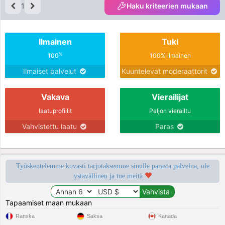
tender with my man.
1
Haku kriteerien mukaan
Ilmainen
Tuki
%
100
100% ilmainen
Ilmaiset palvelut
Kuuntelevat moderaattorit
Vakava
Vierailijat
laatuprofiilit
Paljon vierailtu
Vahvistettu laatu
Paras
Työskentelemme kovasti tarjotaksemme sinulle parasta palvelua, ole
ystävällinen ja tue meitä
Tapaamiset maan mukaan
Ranska
Saksa
Kanada