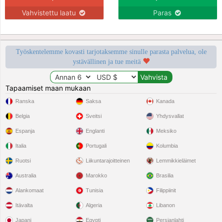
Vahvistettu laatu
Paras
Työskentelemme kovasti tarjotaksemme sinulle parasta palvelua, ole
ystävällinen ja tue meitä
Tapaamiset maan mukaan
Ranska
Saksa
Kanada
Belgia
Sveitsi
Yhdysvallat
Espanja
Englanti
Meksiko
Italia
Portugali
Kolumbia
Ruotsi
Liikuntarajoitteinen
Lemmikkieläimet
Australia
Marokko
Brasilia
Alankomaat
Tunisia
Filippiinit
Itävalta
Algeria
Libanon
Japani
Egypti
Persianlahti