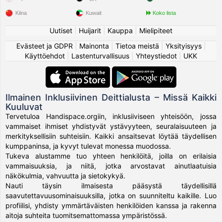
Kiina
Kuwait
Koko lista
Uutiset
|
Huijarit
|
Kauppa
|
Mielipiteet
Evästeet ja GDPR
|
Mainonta
|
Tietoa meistä
|
Yksityisyys
|
Käyttöehdot
|
Lastenturvallisuus
|
Yhteystiedot
|
UKK
Ilmainen Inklusiivinen Deittialusta – Missä Kaikki
Kuuluvat
Tervetuloa Handispace.orgiin, inklusiiviseen yhteisöön, jossa
vammaiset ihmiset yhdistyvät ystävyyteen, seuralaisuuteen ja
merkityksellisiin suhteisiin. Kaikki ansaitsevat löytää täydellisen
kumppaninsa, ja kyvyt tulevat monessa muodossa.
Tukeva alustamme tuo yhteen henkilöitä, joilla on erilaisia
vammaisuuksia, ja niitä, jotka arvostavat ainutlaatuisia
näkökulmia, vahvuutta ja sietokykyä.
Nauti täysin ilmaisesta pääsystä täydellisillä
saavutettavuusominaisuuksilla, jotka on suunniteltu kaikille. Luo
profiilisi, yhdisty ymmärtäväisten henkilöiden kanssa ja rakenna
aitoja suhteita tuomitsemattomassa ympäristössä.