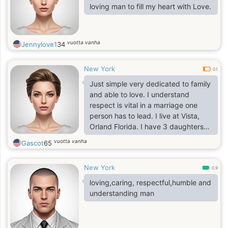
loving man to fill my heart with Love.
vuotta vanha
Jennylove1
34
New York
0.1
Just simple very dedicated to family
and able to love. I understand
respect is vital in a marriage one
person has to lead. I live at Vista,
Orland Florida. I have 3 daughters
and a son from my prev life.
vuotta vanha
Gascot
65
New York
0.9
loving,caring, respectful,humble and
understanding man