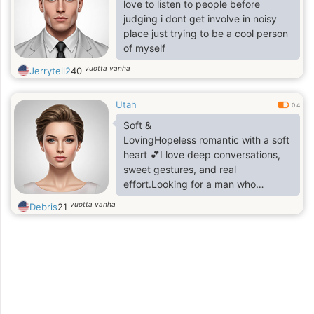
love to listen to people before
judging i dont get involve in noisy
place just trying to be a cool person
of myself
vuotta vanha
Jerrytell2
40
Utah
0.4
Soft &
LovingHopeless romantic with a soft
heart 💕I love deep conversations,
sweet gestures, and real
effort.Looking for a man who
believes in love, not games Feminine
vuotta vanha
Debris
21
&
WarmI appreciate flowers,
reassurance, and intentional love 🌹