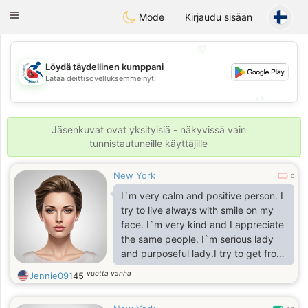
Handi Space
Toggle
Mode
Kirjaudu sisään
navigation
💖
Löydä täydellinen kumppani
💖
Lataa deittisovelluksemme nyt!
💕
💕
Jäsenkuvat ovat yksityisiä - näkyvissä vain
tunnistautuneille käyttäjille
New York
0
I`m very calm and positive person. I
try to live always with smile on my
face. I`m very kind and I appreciate
the same people. I`m serious lady
and purposeful lady.I try to get from
life everything positive and nice,
vuotta vanha
Jennie091
45
because it is very important for me
nice and long life. I appreciate