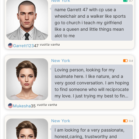
New York
romantic so much, because I`m one
0.7
of the most romantic woman. I`ll be
name Garrett 47 with cp use a
passionate with one person who`ll
wheelchair and a walker like sports
find right way to my heart and soul. I
go to church i teach my girlfriend
am joyful, I am passionate and I am
like a queen and little things mean
real. I am a person who enjoys
alot to me
vuotta vanha
Garrett123
47
New York
0.4
Loving person, looking for my
soulmate here. I like nature, and a
very good conversation. I am hoping
to find someone who will reciprocate
my love. I just trying my best to find
that one person for me.
vuotta vanha
Mukesha
35
New York
0.4
I am looking for a very passionate,
honest,caring, trustworthy and