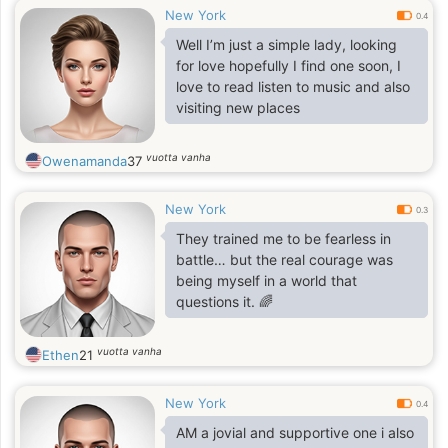
New York
0.4
Well I’m just a simple lady, looking
for love hopefully I find one soon, I
love to read listen to music and also
visiting new places
vuotta vanha
Owenamanda
37
New York
0.3
They trained me to be fearless in
battle… but the real courage was
being myself in a world that
questions it. 🌈
vuotta vanha
Ethen
21
New York
0.4
AM a jovial and supportive one i also