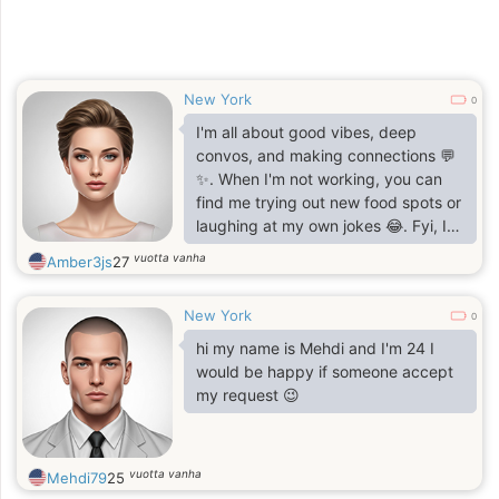
New York
0
I'm all about good vibes, deep
convos, and making connections 💬
✨. When I'm not working, you can
find me trying out new food spots or
laughing at my own jokes 😂. Fyi, I
have a speech impediment, so let's
vuotta vanha
Amber3js
27
keep it real and take our time 💖. If
you're down for genuine convos and
New York
don't mind a few 'ums' and pauses,
0
let's vibe 🛋️"
hi my name is Mehdi and I'm 24 I
would be happy if someone accept
my request 😉
vuotta vanha
Mehdi79
25