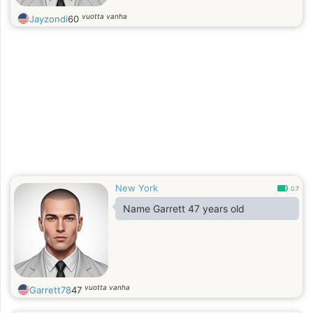
vuotta vanha
Jayzondi
60
New York
0.7
Name Garrett 47 years old
vuotta vanha
Garrett78
47