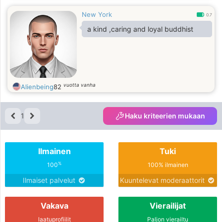
New York
0.7
a kind ,caring and loyal buddhist
vuotta vanha
Alienbeing
82
1
Haku kriteerien mukaan
Ilmainen
Tuki
%
100
100% ilmainen
Ilmaiset palvelut
Kuuntelevat moderaattorit
Vakava
Vierailijat
laatuprofiilit
Paljon vierailtu