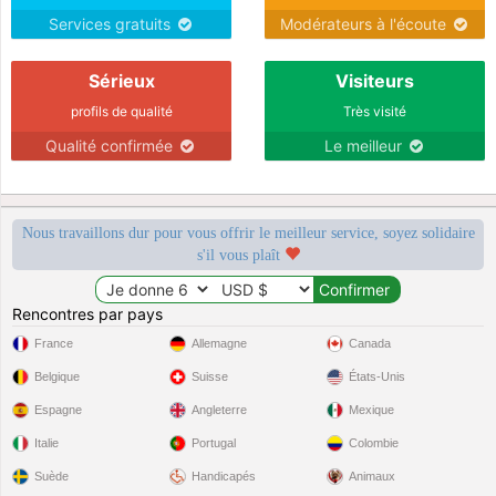
Services gratuits
Modérateurs à l'écoute
Sérieux
Visiteurs
profils de qualité
Très visité
Qualité confirmée
Le meilleur
Nous travaillons dur pour vous offrir le meilleur service, soyez solidaire
s'il vous plaît
Rencontres par pays
France
Allemagne
Canada
Belgique
Suisse
États-Unis
Espagne
Angleterre
Mexique
Italie
Portugal
Colombie
Suède
Handicapés
Animaux