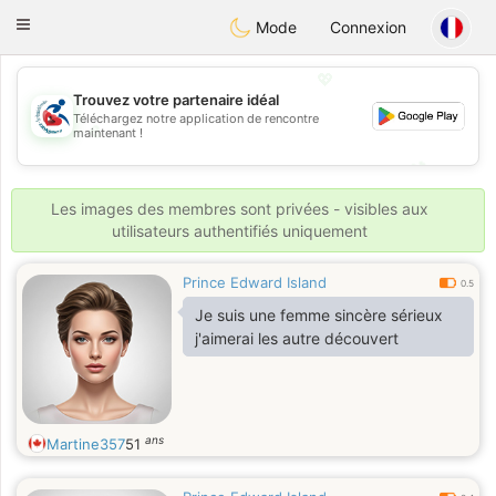
Handi Space
Toggle
Mode
Connexion
navigation
💖
Trouvez votre partenaire idéal
Téléchargez notre application de rencontre
💖
maintenant !
💕
💕
Les images des membres sont privées - visibles aux
utilisateurs authentifiés uniquement
Prince Edward Island
0.5
Je suis une femme sincère sérieux
j'aimerai les autre découvert
ans
Martine357
51