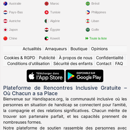
Australie
Maroc
Brésil
Pays-Bas
Tunisie
Philippines
Autriche
Algérie
Liban
Japon
Égypte
Golfe
Chine
Koweït
Toute la liste
Actualités
|
Arnaqueurs
|
Boutique
|
Opinions
Cookies & RGPD
|
Publicité
|
À propos de nous
|
Confidentialité
|
Conditions d'utilisation
|
Sécurité des enfants
|
Contact
|
FAQ
Plateforme de Rencontres Inclusive Gratuite –
Où Chacun a sa Place
Bienvenue sur Handispace.org, la communauté inclusive où les
personnes en situation de handicap se connectent pour l'amitié,
la compagnie et des relations significatives. Chacun mérite de
trouver son partenaire parfait, et les capacités prennent de
nombreuses formes.
Notre plateforme de soutien rassemble des personnes avec