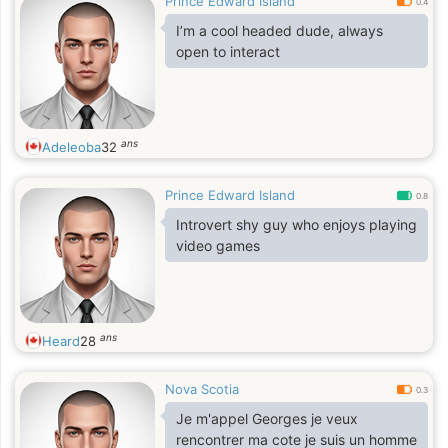
Prince Edward Island
0.4
I’m a cool headed dude, always
open to interact
ans
Adeleoba
32
Prince Edward Island
0.8
Introvert shy guy who enjoys playing
video games
ans
Heard
28
Nova Scotia
0.3
Je m'appel Georges je veux
rencontrer ma cote je suis un homme