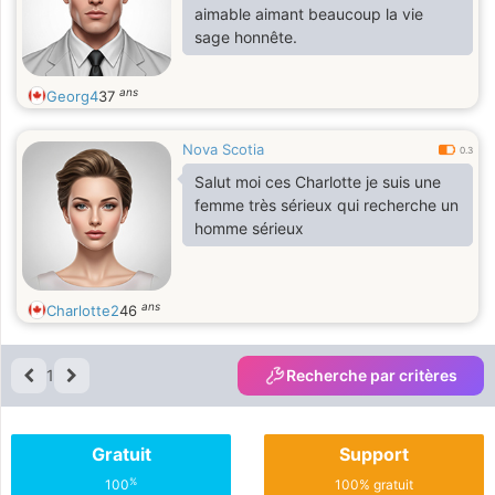
aimable aimant beaucoup la vie
sage honnête.
ans
Georg4
37
Nova Scotia
0.3
Salut moi ces Charlotte je suis une
femme très sérieux qui recherche un
homme sérieux
ans
Charlotte2
46
1
Recherche par critères
Gratuit
Support
%
100
100% gratuit