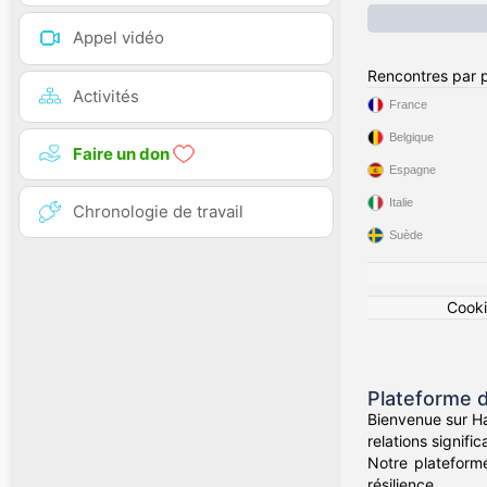
Appel vidéo
Rencontres par 
Activités
France
Belgique
Faire un don
Espagne
Italie
Chronologie de travail
Suède
Cook
Plateforme d
Bienvenue sur Ha
relations signif
Notre plateform
résilience.