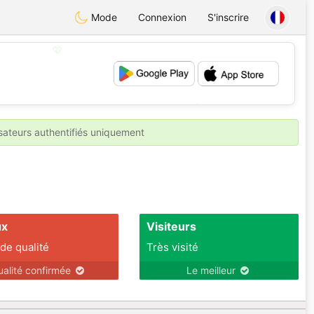
Mode
Connexion
S'inscrire
💖
💕
isateurs authentifiés uniquement
ux
Visiteurs
 de qualité
Très visité
ualité confirmée
Le meilleur