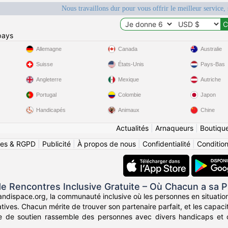
Nous travaillons dur pour vous offrir le meilleur service, 
pays
Allemagne
Canada
Australie
Suisse
États-Unis
Pays-Bas
Angleterre
Mexique
Autriche
Portugal
Colombie
Japon
Handicapés
Animaux
Chine
Actualités
|
Arnaqueurs
|
Boutiqu
ies & RGPD
|
Publicité
|
À propos de nous
|
Confidentialité
|
Conditions
e Rencontres Inclusive Gratuite – Où Chacun a sa P
ndispace.org, la communauté inclusive où les personnes en situatio
icatives. Chacun mérite de trouver son partenaire parfait, et les cap
e de soutien rassemble des personnes avec divers handicaps et cel