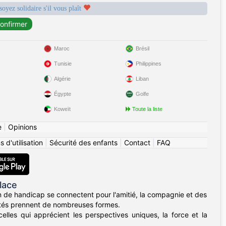
soyez solidaire s'il vous plaît
Maroc
Brésil
Tunisie
Philippines
Algérie
Liban
Égypte
Golfe
Koweït
Toute la liste
e
|
Opinions
 d'utilisation
|
Sécurité des enfants
|
Contact
|
FAQ
lace
n de handicap se connectent pour l'amitié, la compagnie et des
acités prennent de nombreuses formes.
les qui apprécient les perspectives uniques, la force et la