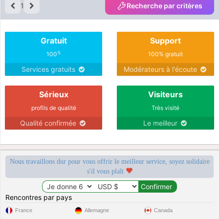
1
Recherche par critères
Gratuit
Support
%
100
100% gratuit
Services gratuits
Modérateurs à l'écoute
Sérieux
Visiteurs
profils de qualité
Très visité
Qualité confirmée
Le meilleur
Nous travaillons dur pour vous offrir le meilleur service, soyez solidaire
s'il vous plaît
Rencontres par pays
France
Allemagne
Canada