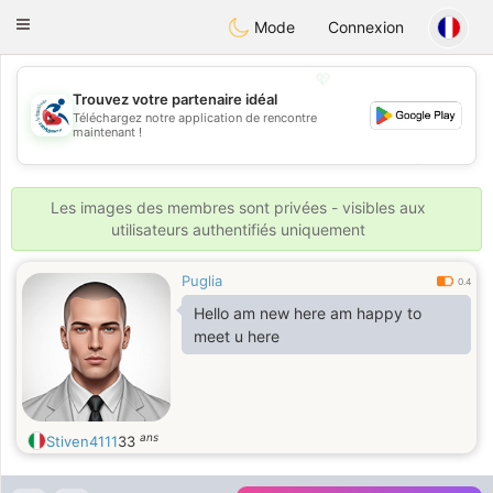
Handi Space
Toggle
Mode
Connexion
navigation
💖
Trouvez votre partenaire idéal
Téléchargez notre application de rencontre
💖
maintenant !
💕
💕
Les images des membres sont privées - visibles aux
utilisateurs authentifiés uniquement
Puglia
0.4
Hello am new here am happy to
meet u here
ans
Stiven4111
33