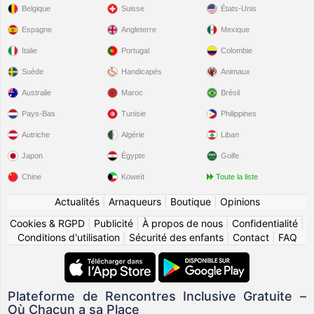
Belgique
Suisse
États-Unis
Espagne
Angleterre
Mexique
Italie
Portugal
Colombie
Suède
Handicapés
Animaux
Australie
Maroc
Brésil
Pays-Bas
Tunisie
Philippines
Autriche
Algérie
Liban
Japon
Égypte
Golfe
Chine
Koweït
Toute la liste
Actualités
|
Arnaqueurs
|
Boutique
|
Opinions
Cookies & RGPD
|
Publicité
|
À propos de nous
|
Confidentialité
|
Conditions d'utilisation
|
Sécurité des enfants
|
Contact
|
FAQ
Plateforme de Rencontres Inclusive Gratuite –
Où Chacun a sa Place