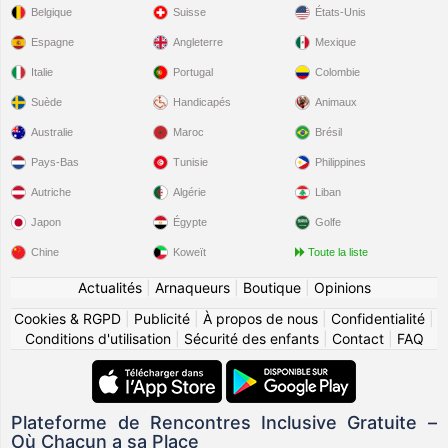
Belgique
Suisse
États-Unis
Espagne
Angleterre
Mexique
Italie
Portugal
Colombie
Suède
Handicapés
Animaux
Australie
Maroc
Brésil
Pays-Bas
Tunisie
Philippines
Autriche
Algérie
Liban
Japon
Égypte
Golfe
Chine
Koweït
Toute la liste
Actualités
|
Arnaqueurs
|
Boutique
|
Opinions
Cookies & RGPD
|
Publicité
|
À propos de nous
|
Confidentialité
|
Conditions d'utilisation
|
Sécurité des enfants
|
Contact
|
FAQ
Plateforme de Rencontres Inclusive Gratuite –
Où Chacun a sa Place