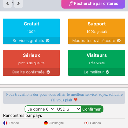
1
Recherche par critères
Gratuit
Support
%
100
100% gratuit
Services gratuits
Modérateurs à l'écoute
Sérieux
Visiteurs
profils de qualité
Très visité
Qualité confirmée
Le meilleur
Nous travaillons dur pour vous offrir le meilleur service, soyez solidaire
s'il vous plaît
Rencontres par pays
France
Allemagne
Canada