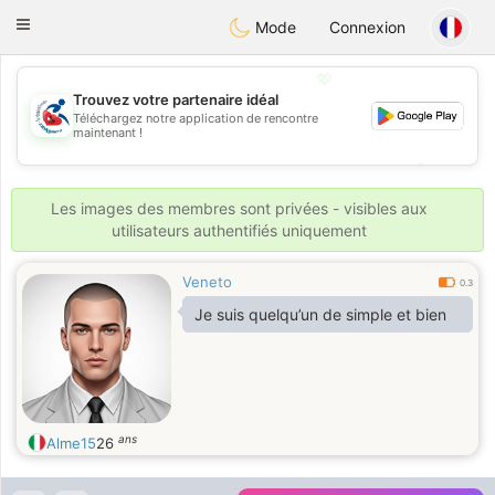
Handi Space
Toggle
Mode
Connexion
navigation
💖
Trouvez votre partenaire idéal
Téléchargez notre application de rencontre
💖
maintenant !
💕
💕
Les images des membres sont privées - visibles aux
utilisateurs authentifiés uniquement
Veneto
0.3
Je suis quelqu’un de simple et bien
ans
Alme15
26