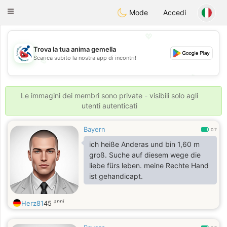
Handi Space
Toggle
Mode
Accedi
navigation
💖
Trova la tua anima gemella
Scarica subito la nostra app di incontri!
💖
💕
💕
Le immagini dei membri sono private - visibili solo agli
utenti autenticati
Bayern
0.7
ich heiße Anderas und bin 1,60 m
groß. Suche auf diesem wege die
liebe fürs leben. meine Rechte Hand
ist gehandicapt.
anni
Herz81
45