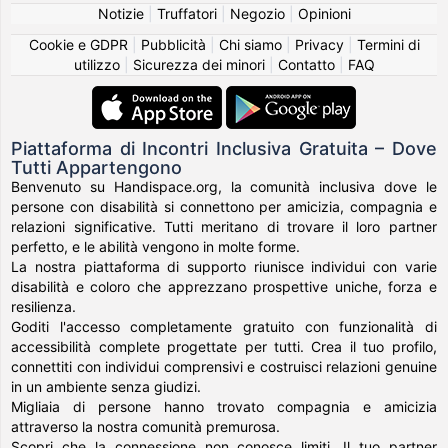
Notizie
|
Truffatori
|
Negozio
|
Opinioni
Cookie e GDPR
|
Pubblicità
|
Chi siamo
|
Privacy
|
Termini di
utilizzo
|
Sicurezza dei minori
|
Contatto
|
FAQ
Piattaforma di Incontri Inclusiva Gratuita – Dove
Tutti Appartengono
Benvenuto su Handispace.org, la comunità inclusiva dove le
persone con disabilità si connettono per amicizia, compagnia e
relazioni significative. Tutti meritano di trovare il loro partner
perfetto, e le abilità vengono in molte forme.
La nostra piattaforma di supporto riunisce individui con varie
disabilità e coloro che apprezzano prospettive uniche, forza e
resilienza.
Goditi l'accesso completamente gratuito con funzionalità di
accessibilità complete progettate per tutti. Crea il tuo profilo,
connettiti con individui comprensivi e costruisci relazioni genuine
in un ambiente senza giudizi.
Migliaia di persone hanno trovato compagnia e amicizia
attraverso la nostra comunità premurosa.
Scopri che la connessione non conosce limiti. Il tuo partner