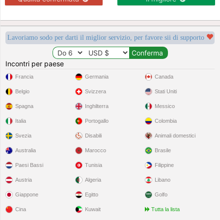
Lavoriamo sodo per darti il miglior servizio, per favore sii di supporto
Incontri per paese
Francia
Germania
Canada
Belgio
Svizzera
Stati Uniti
Spagna
Inghilterra
Messico
Italia
Portogallo
Colombia
Svezia
Disabili
Animali domestici
Australia
Marocco
Brasile
Paesi Bassi
Tunisia
Filippine
Austria
Algeria
Libano
Giappone
Egitto
Golfo
Cina
Kuwait
Tutta la lista