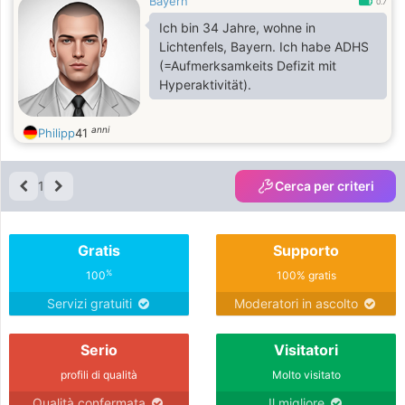
Bayern
0.7
Ich bin 34 Jahre, wohne in
Lichtenfels, Bayern. Ich habe ADHS
(=Aufmerksamkeits Defizit mit
Hyperaktivität).
anni
Philipp
41
1
Cerca per criteri
Gratis
Supporto
%
100
100% gratis
Servizi gratuiti
Moderatori in ascolto
Serio
Visitatori
profili di qualità
Molto visitato
Qualità confermata
Il migliore