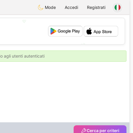
Mode
Accedi
Registrati
💖
💕
o agli utenti autenticati
Cerca per criteri