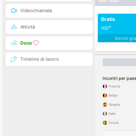
Videochiamata
Gratis
Attività
%
100
Servizi gra
Dona
Timeline di lavoro
Incontri per pae
Francia
Belgio
Spagna
Italia
Svezia