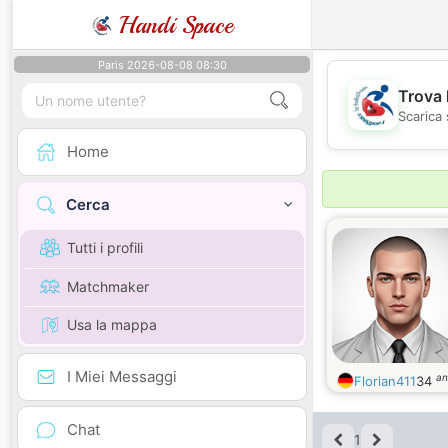
Handi Space
Paris 2026-08-08 08:30
Trova 
Scarica 
Home
Cerca
Tutti i profili
Matchmaker
Usa la mappa
I Miei Messaggi
an
Florian411
34
Chat
1