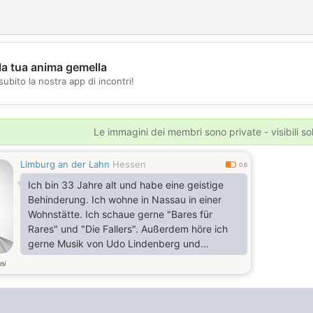
la tua anima gemella
💖
subito la nostra app di incontri!
💕
Le immagini dei membri sono private - visibili sol
Limburg an der Lahn
Hessen
0.6
Ich bin 33 Jahre alt und habe eine geistige
Behinderung. Ich wohne in Nassau in einer
Wohnstätte. Ich schaue gerne "Bares für
Rares" und "Die Fallers". Außerdem höre ich
gerne Musik von Udo Lindenberg und
Schlager. Ich male und bastele sehr gerne.
ni