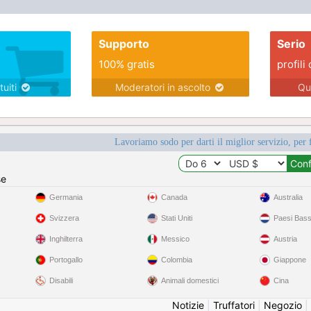
Supporto
Serio
100% gratis
profili 
tuiti
Moderatori in ascolto
Qu
Lavoriamo sodo per darti il miglior servizio, per 
se
Germania
Canada
Australia
Svizzera
Stati Uniti
Paesi Bass
Inghilterra
Messico
Austria
Portogallo
Colombia
Giappone
Disabili
Animali domestici
Cina
Notizie
|
Truffatori
|
Negozio
|