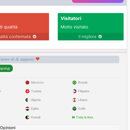
Visitatori
di qualità
Molto visitato
alità confermata
Il migliore
favore sii di supporto
Marocco
Brasile
i
Tunisia
Filippine
Algeria
Libano
Egitto
Golfo
Kuwait
Tutta la lista
Opinioni