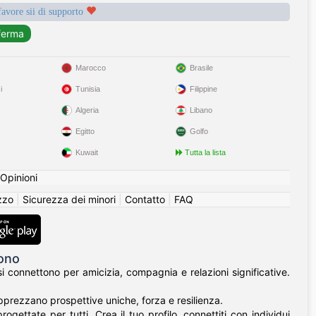
favore sii di supporto
Marocco
Brasile
i
Tunisia
Filippine
Algeria
Libano
Egitto
Golfo
Kuwait
Tutta la lista
Opinioni
izzo
|
Sicurezza dei minori
|
Contatto
|
FAQ
gono
 connettono per amicizia, compagnia e relazioni significative.
apprezzano prospettive uniche, forza e resilienza.
gettate per tutti. Crea il tuo profilo, connettiti con individui