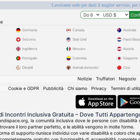
Lavoriamo sodo per darti il miglior servizio, per 
se
Germania
Canada
Australia
Svizzera
Stati Uniti
Paesi Bass
Inghilterra
Messico
Austria
Portogallo
Colombia
Giappone
Disabili
Animali domestici
Cina
Notizie
|
Truffatori
|
Negozio
|
Cookie e GDPR
|
Pubblicità
|
Chi siamo
|
Privacy
|
Termini di util
di Incontri Inclusiva Gratuita – Dove Tutti Apparten
dispace.org, la comunità inclusiva dove le persone con disabilità si
trovare il loro partner perfetto, e le abilità vengono in molte forme.
orma di supporto riunisce individui con varie disabilità e coloro che 
completamente gratuito con funzionalità di accessibilità complete pro