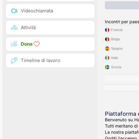
Videochiamata
Incontri per pae
Attività
Francia
Belgio
Dona
Spagna
Italia
Timeline di lavoro
Svezia
Piattaforma 
Benvenuto su Han
Tutti meritano di 
La nostra piattaf
Goditi l'accesso 