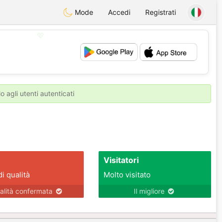
Mode
Accedi
Registrati
💖
💕
o agli utenti autenticati
Visitatori
di qualità
Molto visitato
alità confermata
Il migliore