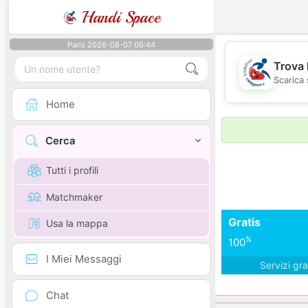
Handi Space
Paris 2026-08-07 06:44
Trova 
Scarica 
Home
Cerca
Tutti i profili
Matchmaker
Gratis
Usa la mappa
%
100
I Miei Messaggi
Servizi gra
Chat