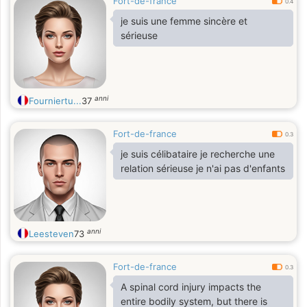
Fort-de-france
0.4
je suis une femme sincère et
sérieuse
anni
Fourniertu...
37
Fort-de-france
0.3
je suis célibataire je recherche une
relation sérieuse je n'ai pas d'enfants
anni
Leesteven
73
Fort-de-france
0.3
A spinal cord injury impacts the
entire bodily system, but there is