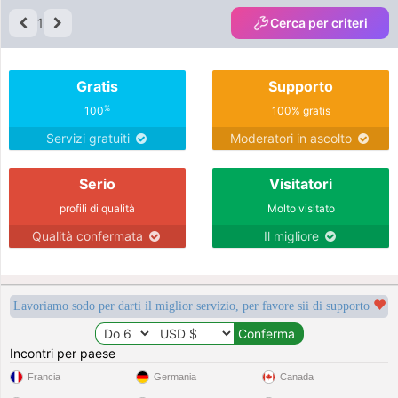
1
Cerca per criteri
Gratis
Supporto
%
100
100% gratis
Servizi gratuiti
Moderatori in ascolto
Serio
Visitatori
profili di qualità
Molto visitato
Qualità confermata
Il migliore
Lavoriamo sodo per darti il miglior servizio, per favore sii di supporto
Incontri per paese
Francia
Germania
Canada