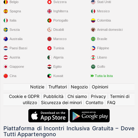
Belgio
Svizzera
Stati Uniti
Spagna
Inghilterra
Messico
Italia
Portogallo
Colombia
Svezia
Disabili
Animali domestici
Australia
Marocco
Brasile
Paesi Bassi
Tunisia
Filippine
Austria
Algeria
Libano
Giappone
Egitto
Golfo
Cina
Kuwait
Tutta la lista
Notizie
|
Truffatori
|
Negozio
|
Opinioni
Cookie e GDPR
|
Pubblicità
|
Chi siamo
|
Privacy
|
Termini di
utilizzo
|
Sicurezza dei minori
|
Contatto
|
FAQ
Piattaforma di Incontri Inclusiva Gratuita – Dove
Tutti Appartengono