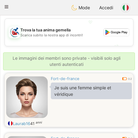
Handi Space
Toggle
Mode
Accedi
navigation
💖
Trova la tua anima gemella
Scarica subito la nostra app di incontri!
💖
💕
💕
Le immagini dei membri sono private - visibili solo agli
utenti autenticati
Fort-de-france
0.2
Je suis une femme simple et
véridique
anni
Laurab16
41