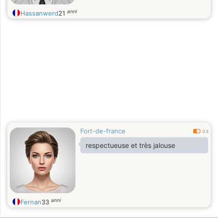
anni
Hassanwerd
21
Fort-de-france
0.3
respectueuse et très jalouse
anni
Fernan
33