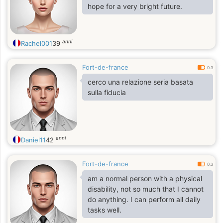
hope for a very bright future.
anni
Rachel001
39
Fort-de-france
0.3
cerco una relazione seria basata
sulla fiducia
anni
Daniel11
42
Fort-de-france
0.3
am a normal person with a physical
disability, not so much that I cannot
do anything. I can perform all daily
tasks well.