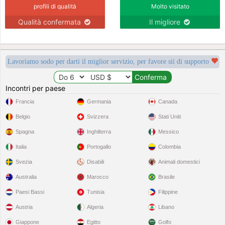
profili di qualità
Molto visitato
Qualità confermata
Il migliore
Lavoriamo sodo per darti il miglior servizio, per favore sii di supporto
Incontri per paese
Francia
Germania
Canada
Belgio
Svizzera
Stati Uniti
Spagna
Inghilterra
Messico
Italia
Portogallo
Colombia
Svezia
Disabili
Animali domestici
Australia
Marocco
Brasile
Paesi Bassi
Tunisia
Filippine
Austria
Algeria
Libano
Giappone
Egitto
Golfo