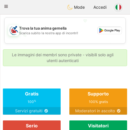
Handi Space
Toggle
Mode
Accedi
navigation
💖
Trova la tua anima gemella
Scarica subito la nostra app di incontri!
💖
💕
💕
Le immagini dei membri sono private - visibili solo agli
utenti autenticati
Gratis
Supporto
%
100
100% gratis
Servizi gratuiti
Moderatori in ascolto
Serio
Visitatori