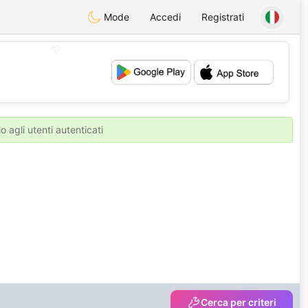
Mode
Accedi
Registrati
💖
💕
o agli utenti autenticati
Cerca per criteri