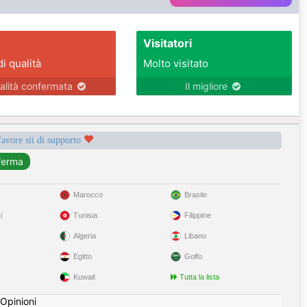
Visitatori
di qualità
Molto visitato
alità confermata
Il migliore
favore sii di supporto
Marocco
Brasile
i
Tunisia
Filippine
Algeria
Libano
Egitto
Golfo
Kuwait
Tutta la lista
Opinioni