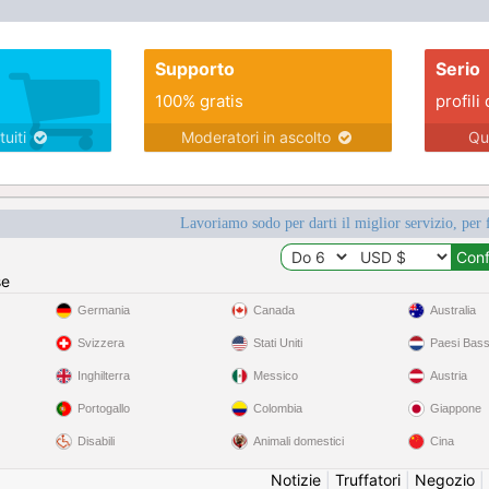
Supporto
Serio
100% gratis
profili 
tuiti
Moderatori in ascolto
Qu
Lavoriamo sodo per darti il miglior servizio, per 
se
Germania
Canada
Australia
Svizzera
Stati Uniti
Paesi Bass
Inghilterra
Messico
Austria
Portogallo
Colombia
Giappone
Disabili
Animali domestici
Cina
Notizie
|
Truffatori
|
Negozio
|