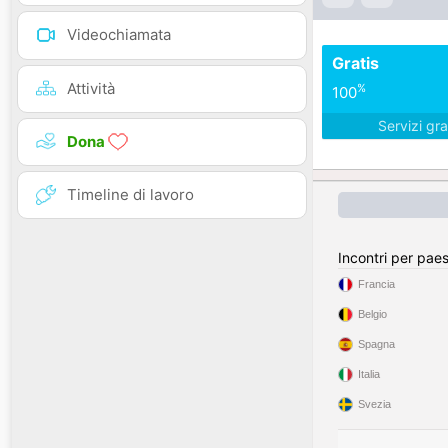
Videochiamata
Gratis
Attività
%
100
Servizi gra
Dona
Timeline di lavoro
Incontri per pae
Francia
Belgio
Spagna
Italia
Svezia