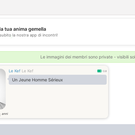
la tua anima gemella
subito la nostra app di incontri!
💖
💕
Le immagini dei membri sono private - visibili sol
Le Kef
Le Kef
0.8
Un Jeune Homme Sérieux
anni
1