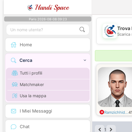
Handi Space
Paris 2026-08-08 09:23
Trova 
Scarica 
Home
Cerca
Tutti i profili
Matchmaker
Usa la mappa
I Miei Messaggi
Ramzichhid...
4
Chat
1