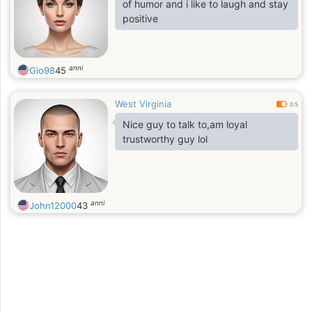
of humor and i like to laugh and stay
positive
anni
Gio98
45
West Virginia
0.5
Nice guy to talk to,am loyal
trustworthy guy lol
anni
John12000
43