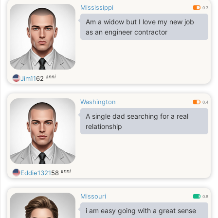
Mississippi
0.3
Am a widow but I love my new job
as an engineer contractor
anni
Jim11
62
Washington
0.4
A single dad searching for a real
relationship
anni
Eddie1321
58
Missouri
0.8
i am easy going with a great sense