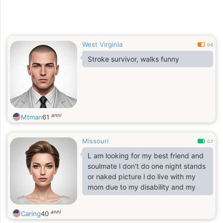
West Virginia
0.6
Stroke survivor, walks funny
anni
Mtman
61
Missouri
0.7
L am looking for my best friend and
soulmate l don't do one night stands
or naked picture l do live with my
mom due to my disability and my
anni
Caring
40