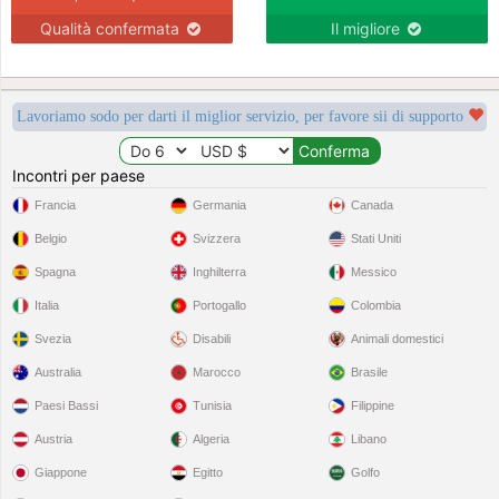
Qualità confermata
Il migliore
Lavoriamo sodo per darti il miglior servizio, per favore sii di supporto
Incontri per paese
Francia
Germania
Canada
Belgio
Svizzera
Stati Uniti
Spagna
Inghilterra
Messico
Italia
Portogallo
Colombia
Svezia
Disabili
Animali domestici
Australia
Marocco
Brasile
Paesi Bassi
Tunisia
Filippine
Austria
Algeria
Libano
Giappone
Egitto
Golfo