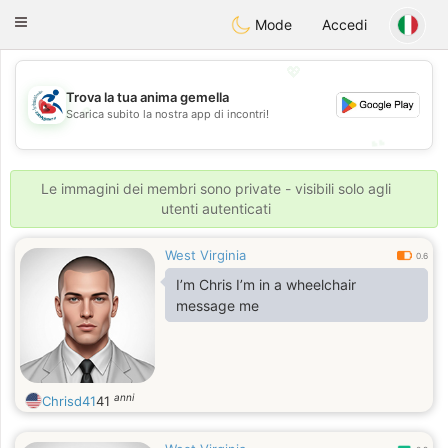
Handi Space
Toggle
Mode
Accedi
navigation
💖
Trova la tua anima gemella
💖
Scarica subito la nostra app di incontri!
💕
💕
Le immagini dei membri sono private - visibili solo agli
utenti autenticati
West Virginia
0.6
I’m Chris I’m in a wheelchair
message me
anni
Chrisd41
41