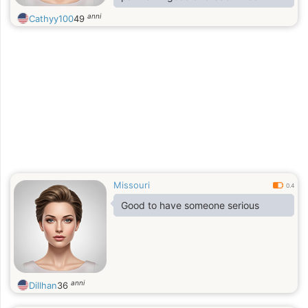
the answers are yes, you are on the
anni
Cathyy100
49
right way. In my life I like helping
people with their moral and physical
issues, and can tell you for sure, that
if I have an aim, kathyyburrn at g
male be smart you will find me.
Missouri
0.4
Good to have someone serious
anni
Dillhan
36