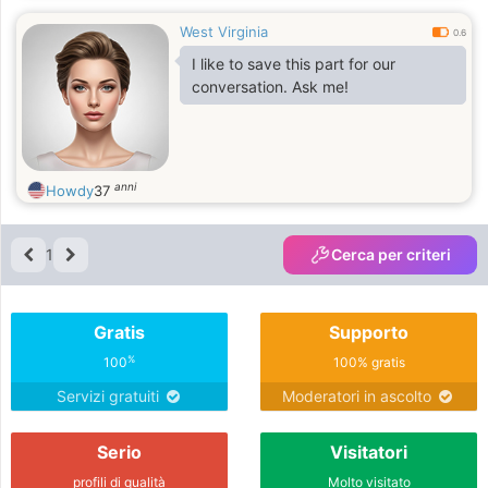
West Virginia
0.6
I like to save this part for our
conversation. Ask me!
anni
Howdy
37
1
Cerca per criteri
Gratis
Supporto
%
100
100% gratis
Servizi gratuiti
Moderatori in ascolto
Serio
Visitatori
profili di qualità
Molto visitato