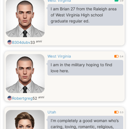
West Virginia
0.9
I am Brian 27 from the Raleigh area
of West Virginia High school
graduate regular ed.
anni
B304dubv
33
West Virginia
0.4
I am in the military hoping to find
love here.
anni
Robertgreg
52
Utah
0.3
I’m completely a good woman who’s
caring, loving, romantic, religious,