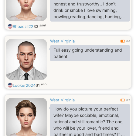
honest and trustworthy.. I don’t
drink or smoke I love swimming,
bowling,reading,dancing, hunting,
fishing, listening to music, playing
anni
Rhoadzll22
33
video games and hanging out with
friends..
West Virginia
0.6
Full easy going understanding and
patient
anni
Looker2024
61
West Virginia
0.2
How do you picture your perfect
wife? Maybe sociable, emotional,
rational and still romantic? The one,
who will be your lover, friend and
partner in good and bad times? If all