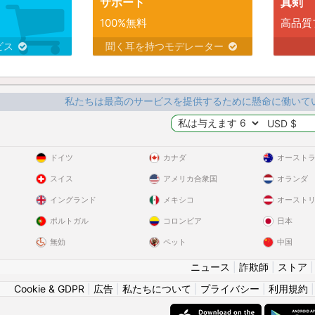
サポート
真剣
100%無料
高品質
ビス
聞く耳を持つモデレーター
私たちは最高のサービスを提供するために懸命に働いて
ドイツ
カナダ
オースト
スイス
アメリカ合衆国
オランダ
イングランド
メキシコ
オースト
ポルトガル
コロンビア
日本
無効
ペット
中国
ニュース
|
詐欺師
|
ストア
Cookie & GDPR
|
広告
|
私たちについて
|
プライバシー
|
利用規約