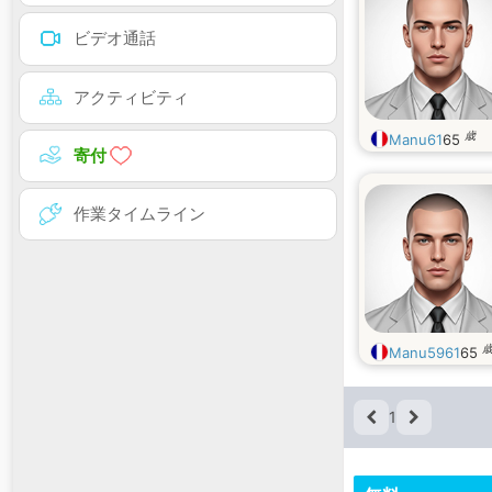
ビデオ通話
アクティビティ
歳
Manu61
65
寄付
作業タイムライン
Manu5961
65
1