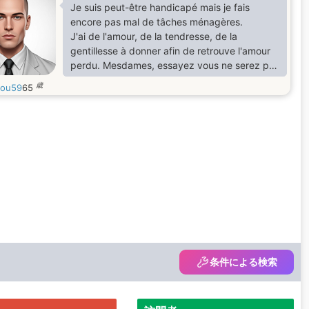
Je suis peut-être handicapé mais je fais
encore pas mal de tâches ménagères.
J'ai de l'amour, de la tendresse, de la
gentillesse à donner afin de retrouve l'amour
perdu. Mesdames, essayez vous ne serez pas
déçues.
歳
bou59
65
条件による検索