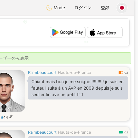
Mode
ログイン
登録
💖
💕
ユーザーのみ表示
Raimbeaucourt
Hauts-de-France
0.6
Chiant mais bon je me soigne !!!!!!!!!! je suis en
fauteuil suite à un AVP en 2009 depuis je suis
seul enfin ave un petit flirt
歳
59
44
Raimbeaucourt
Hauts-de-France
0.9