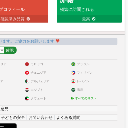
訪問者
プロフィール
頻繁に訪問される
確認済み品質
最高
います。ご協力をお願いします
ラリア
モロッコ
ブラジル
チュニジア
フィリピン
リア
アルジェリア
レバノン
エジプト
湾岸
クウェート
すべてのリスト
|
意見
|
子どもの安全
|
お問い合わせ
|
よくある質問