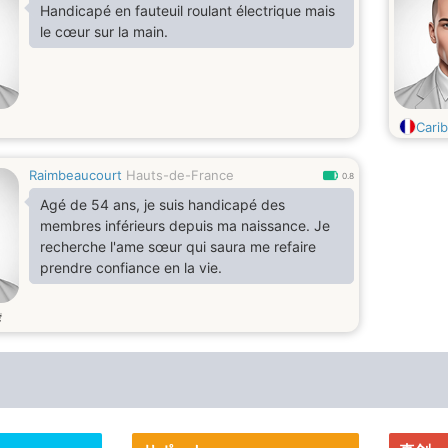
Handicapé en fauteuil roulant électrique mais
le cœur sur la main.
Cari
Raimbeaucourt
Hauts-de-France
0.8
Agé de 54 ans, je suis handicapé des
membres inférieurs depuis ma naissance. Je
recherche l'ame sœur qui saura me refaire
prendre confiance en la vie.
歳