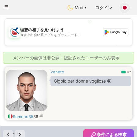
Handi Space
Toggle
Mode
ログイン
navigation
💖
理想の相手を見つけよう
今すぐ出会い系アプリをダウンロード！
💖
💕
💕
メンバーの画像は非公開 - 認証されたユーザーのみ表示
Veneto
0.7
Gigolò per donne vogliose 😜
歳
Rumeno35
36
1
条件による検索