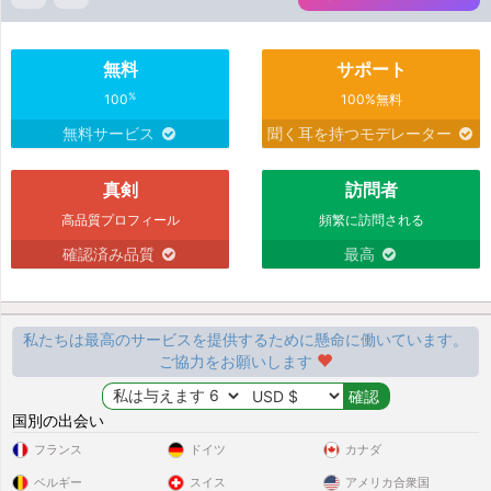
無料
サポート
%
100
100%無料
無料サービス
聞く耳を持つモデレーター
真剣
訪問者
高品質プロフィール
頻繁に訪問される
確認済み品質
最高
私たちは最高のサービスを提供するために懸命に働いています。
ご協力をお願いします
国別の出会い
フランス
ドイツ
カナダ
ベルギー
スイス
アメリカ合衆国