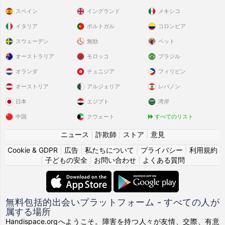
スペイン
イングランド
メキシコ
イタリア
ポルトガル
コロンビア
スウェーデン
無効
ペット
オーストラリア
モロッコ
ブラジル
オランダ
チュニジア
フィリピン
オーストリア
アルジェリア
レバノン
日本
エジプト
湾岸
中国
クウェート
すべてのリスト
ニュース
|
詐欺師
|
ストア
|
意見
Cookie & GDPR
|
広告
|
私たちについて
|
プライバシー
|
利用規約
|
子どもの安全
|
お問い合わせ
|
よくある質問
無料包括的出会いプラットフォーム - すべての人が
属する場所
Handispace.orgへようこそ。障害を持つ人々が友情、交際、有意