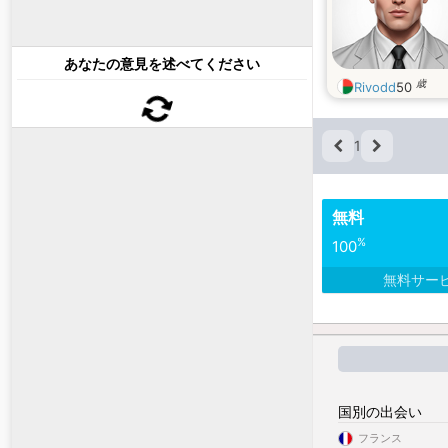
あなたの意見を述べてください
歳
Rivodd
50
1
無料
%
100
無料サー
国別の出会い
フランス