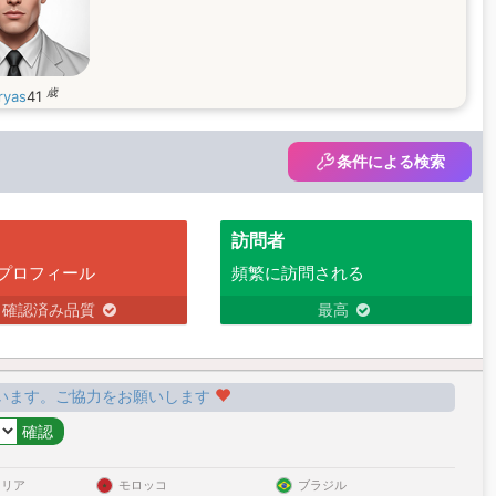
歳
ryas
41
条件による検索
訪問者
プロフィール
頻繁に訪問される
確認済み品質
最高
います。ご協力をお願いします
ラリア
モロッコ
ブラジル