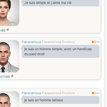
Je suis simple et j aime ma vie
歳
e
50
Fianarantsoa
Fianarantsoa Province
0.5
je suis un homme simple, avec un handicap
du pied droit
歳
dd75
50
Fianarantsoa
Fianarantsoa Province
0.3
je suis un homme sérieux