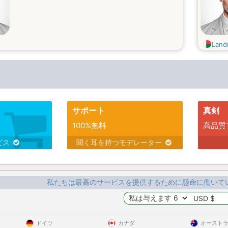
Land
サポート
真剣
100%無料
高品質
ビス
聞く耳を持つモデレーター
私たちは最高のサービスを提供するために懸命に働いて
ドイツ
カナダ
オースト