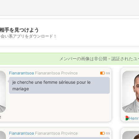
相手を見つけよう
出会い系アプリをダウンロード！
💖
💕
メンバーの画像は非公開 - 認証された
Fianarantsoa
Fianarantsoa Province
0.5
je cherche une femme sérieuse pour le
mariage
歳
Henr
Fianarantsoa
Fianarantsoa Province
0.5