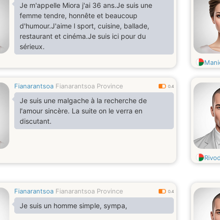
Je m'appelle Miora j'ai 36 ans.Je suis une
femme tendre, honnête et beaucoup
d'humour.J'aime l sport, cuisine, ballade,
restaurant et cinéma.Je suis ici pour du
sérieux.
Mani
Fianarantsoa
Fianarantsoa Province
0.4
Je suis une malgache à la recherche de
l'amour sincère. La suite on le verra en
discutant.
Rivo
Fianarantsoa
Fianarantsoa Province
0.4
Je suis un homme simple, sympa,