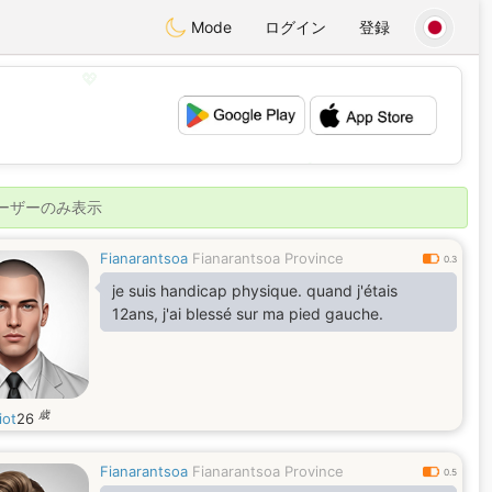
Mode
ログイン
登録
💖
💕
ユーザーのみ表示
Fianarantsoa
Fianarantsoa Province
0.3
je suis handicap physique. quand j'étais
12ans, j'ai blessé sur ma pied gauche.
歳
iot
26
Fianarantsoa
Fianarantsoa Province
0.5