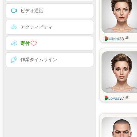
ビデオ通話
アクティビティ
歳
Miora
38
寄付
作業タイムライン
歳
Lovaa
37