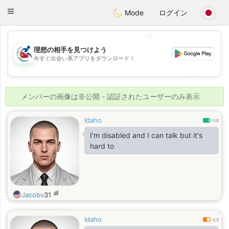
Handi Space
Toggle
Mode
ログイン
navigation
💖
理想の相手を見つけよう
今すぐ出会い系アプリをダウンロード！
💖
💕
💕
メンバーの画像は非公開 - 認証されたユーザーのみ表示
Idaho
0.8
I'm disabled and I can talk but it's
hard to
歳
Jacobv
31
Idaho
0.5