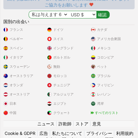
ご協力をお願いします
国別の出会い
フランス
ドイツ
カナダ
ベルギー
スイス
アメリカ合衆国
スペイン
イングランド
メキシコ
イタリア
ポルトガル
コロンビア
スウェーデン
無効
ペット
オーストラリア
モロッコ
ブラジル
オランダ
チュニジア
フィリピン
オーストリア
アルジェリア
レバノン
日本
エジプト
湾岸
中国
クウェート
すべてのリスト
ニュース
|
詐欺師
|
ストア
|
意見
Cookie & GDPR
|
広告
|
私たちについて
|
プライバシー
|
利用規約