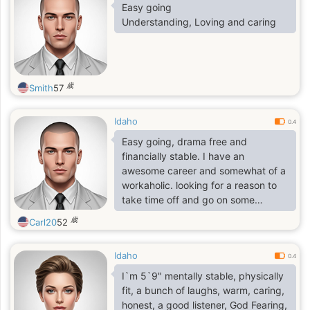
Easy going
Understanding, Loving and caring
歳
Smith
57
Idaho
0.4
Easy going, drama free and
financially stable. I have an
awesome career and somewhat of a
workaholic. looking for a reason to
take time off and go on some
awesome adventures. I love to
歳
Carl20
52
travel, camping, hanging out with
friends.looking for serious
Idaho
relationship
0.4
I`m 5`9" mentally stable, physically
fit, a bunch of laughs, warm, caring,
honest, a good listener, God Fearing,