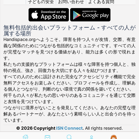
|
子どもの安全
|
お問い合わせ
|
よくある質問
無料包括的出会いプラットフォーム - すべての人が
属する場所
Handispace.orgへようこそ。障害を持つ人々が友情、交際、有意
義な関係のためにつながる包括的なコミュニティです。すべての人
が完璧なマッチを見つける価値があり、能力は多くの形で現れま
す。
私たちの支援的なプラットフォームは様々な障害を持つ個人と、独
特の視点、強さ、回復力を大切にする人々を結びつけます。
すべての人のために設計された完全なアクセシビリティ機能で完全
無料アクセスをお楽しみください。プロフィールを作成し、理解あ
る個人とつながり、判断のない環境で真の関係を築いてください。
何千もの人々が私たちの思いやりのあるコミュニティを通じて交際
と友情を見つけています。
つながりに境界がないことを発見してください。あなたの完璧な理
解あるパートナーが、あなたという素晴らしい人と出会うのを待っ
ています。
© 2026 Copyright
ISN Connect
.
All rights reserved.