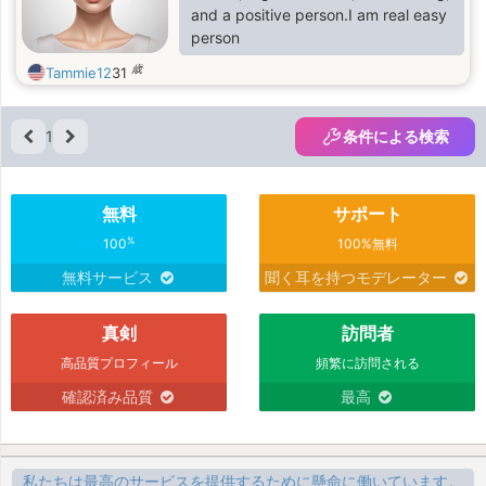
and a positive person.I am real easy
person
歳
Tammie12
31
1
条件による検索
無料
サポート
%
100
100%無料
無料サービス
聞く耳を持つモデレーター
真剣
訪問者
高品質プロフィール
頻繁に訪問される
確認済み品質
最高
私たちは最高のサービスを提供するために懸命に働いています。