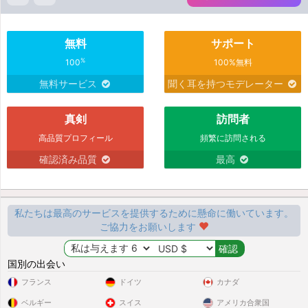
無料
サポート
%
100
100%無料
無料サービス
聞く耳を持つモデレーター
真剣
訪問者
高品質プロフィール
頻繁に訪問される
確認済み品質
最高
私たちは最高のサービスを提供するために懸命に働いています。
ご協力をお願いします
国別の出会い
フランス
ドイツ
カナダ
ベルギー
スイス
アメリカ合衆国