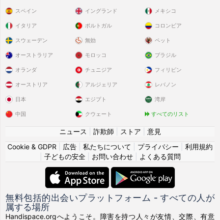
スペイン
イングランド
メキシコ
イタリア
ポルトガル
コロンビア
スウェーデン
無効
ペット
オーストラリア
モロッコ
ブラジル
オランダ
チュニジア
フィリピン
オーストリア
アルジェリア
レバノン
日本
エジプト
湾岸
中国
クウェート
すべてのリスト
ニュース
|
詐欺師
|
ストア
|
意見
Cookie & GDPR
|
広告
|
私たちについて
|
プライバシー
|
利用規約
|
子どもの安全
|
お問い合わせ
|
よくある質問
無料包括的出会いプラットフォーム - すべての人が
属する場所
Handispace.orgへようこそ。障害を持つ人々が友情、交際、有意