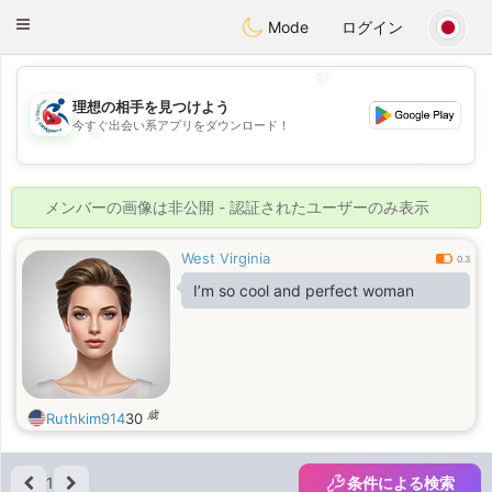
Handi Space
Toggle
Mode
ログイン
navigation
💖
理想の相手を見つけよう
今すぐ出会い系アプリをダウンロード！
💖
💕
💕
メンバーの画像は非公開 - 認証されたユーザーのみ表示
West Virginia
0.3
I’m so cool and perfect woman
歳
Ruthkim914
30
1
条件による検索