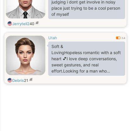
judging i dont get involve in noisy
place just trying to be a cool person
of myself
歳
Jerrytell2
40
Utah
0.4
Soft &
LovingHopeless romantic with a soft
heart 💕I love deep conversations,
sweet gestures, and real
effort.Looking for a man who
believes in love, not games Feminine
歳
Debris
21
&
WarmI appreciate flowers,
reassurance, and intentional love 🌹