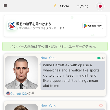
Handi Space
Toggle
Mode
ログイン
navigation
💖
理想の相手を見つけよう
💖
今すぐ出会い系アプリをダウンロード！
💕
💕
メンバーの画像は非公開 - 認証されたユーザーのみ表示
New York
0.7
name Garrett 47 with cp use a
wheelchair and a walker like sports
go to church i teach my girlfriend
like a queen and little things mean
alot to me
歳
Garrett123
47
New York
0