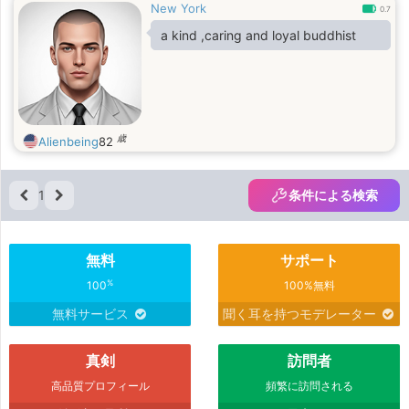
New York
0.7
a kind ,caring and loyal buddhist
歳
Alienbeing
82
1
条件による検索
無料
サポート
%
100
100%無料
無料サービス
聞く耳を持つモデレーター
真剣
訪問者
高品質プロフィール
頻繁に訪問される