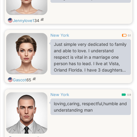
歳
Jennylove1
34
New York
0.1
Just simple very dedicated to family
and able to love. I understand
respect is vital in a marriage one
person has to lead. I live at Vista,
Orland Florida. I have 3 daughters
and a son from my prev life.
歳
Gascot
65
New York
0.9
loving,caring, respectful,humble and
understanding man