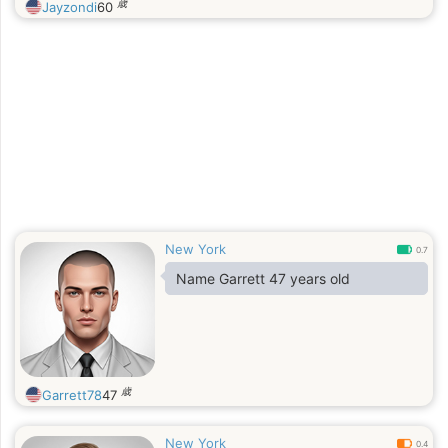
歳
Jayzondi
60
New York
0.7
Name Garrett 47 years old
歳
Garrett78
47
New York
0.4