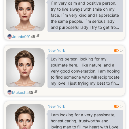
I`m very calm and positive person. I
try to live always with smile on my
face. I`m very kind and I appreciate
the same people. I`m serious lady
and purposeful lady.I try to get from
life everything positive and nice,
歳
Jennie091
45
because it is very important for me
nice and long life. I appreciate
New York
romantic so much, because I`m one
0.4
of the most romantic woman. I`ll be
Loving person, looking for my
passionate with one person who`ll
soulmate here. I like nature, and a
find right way to my heart and soul. I
very good conversation. I am hoping
am joyful, I am passionate and I am
to find someone who will reciprocate
real. I am a person who enjoys
my love. I just trying my best to find
that one person for me.
歳
Mukesha
35
New York
0.4
I am looking for a very passionate,
honest,caring, trustworthy and
loving man to fill my heart with Love.