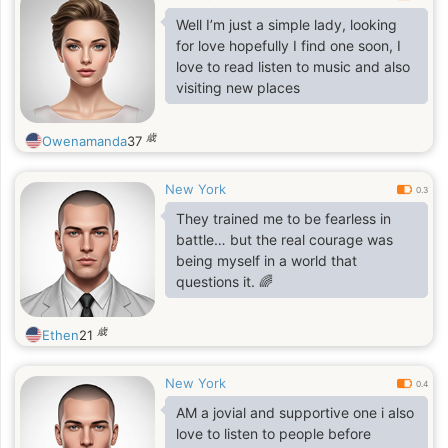
Well I’m just a simple lady, looking
for love hopefully I find one soon, I
love to read listen to music and also
visiting new places
歳
Owenamanda
37
New York
0.3
They trained me to be fearless in
battle… but the real courage was
being myself in a world that
questions it. 🌈
歳
Ethen
21
New York
0.4
AM a jovial and supportive one i also
love to listen to people before