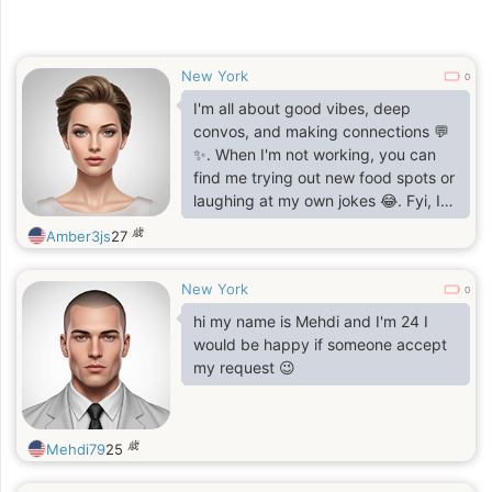
New York
0
I'm all about good vibes, deep
convos, and making connections 💬
✨. When I'm not working, you can
find me trying out new food spots or
laughing at my own jokes 😂. Fyi, I
have a speech impediment, so let's
歳
Amber3js
27
keep it real and take our time 💖. If
you're down for genuine convos and
New York
don't mind a few 'ums' and pauses,
0
let's vibe 🛋️"
hi my name is Mehdi and I'm 24 I
would be happy if someone accept
my request 😉
歳
Mehdi79
25