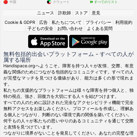
中国
クウェート
すべてのリスト
ニュース
|
詐欺師
|
ストア
|
意見
Cookie & GDPR
|
広告
|
私たちについて
|
プライバシー
|
利用規約
|
子どもの安全
|
お問い合わせ
|
よくある質問
無料包括的出会いプラットフォーム - すべての人が
属する場所
Handispace.orgへようこそ。障害を持つ人々が友情、交際、有意
義な関係のためにつながる包括的なコミュニティです。すべての人
が完璧なマッチを見つける価値があり、能力は多くの形で現れま
す。
私たちの支援的なプラットフォームは様々な障害を持つ個人と、独
特の視点、強さ、回復力を大切にする人々を結びつけます。
すべての人のために設計された完全なアクセシビリティ機能で完全
無料アクセスをお楽しみください。プロフィールを作成し、理解あ
る個人とつながり、判断のない環境で真の関係を築いてください。
何千もの人々が私たちの思いやりのあるコミュニティを通じて交際
と友情を見つけています。
つながりに境界がないことを発見してください。あなたの完璧な理