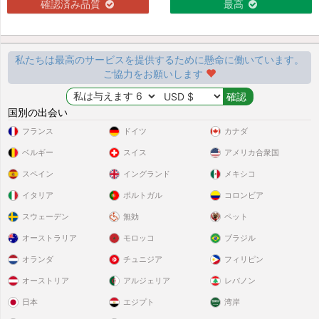
確認済み品質
最高
私たちは最高のサービスを提供するために懸命に働いています。
ご協力をお願いします
国別の出会い
フランス
ドイツ
カナダ
ベルギー
スイス
アメリカ合衆国
スペイン
イングランド
メキシコ
イタリア
ポルトガル
コロンビア
スウェーデン
無効
ペット
オーストラリア
モロッコ
ブラジル
オランダ
チュニジア
フィリピン
オーストリア
アルジェリア
レバノン
日本
エジプト
湾岸