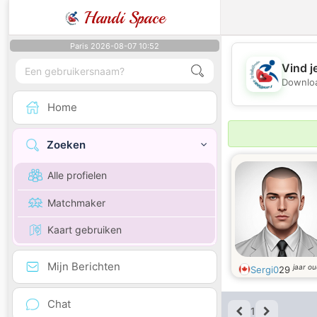
Handi Space
Paris 2026-08-07 10:52
Vind j
Downloa
Home
Zoeken
Alle profielen
Matchmaker
Kaart gebruiken
Mijn Berichten
jaar o
Sergi0
29
Chat
1