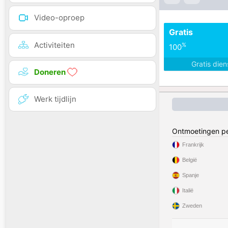
Video-oproep
Gratis
Activiteiten
%
100
Gratis die
Doneren
Werk tijdlijn
Ontmoetingen pe
Frankrijk
België
Spanje
Italië
Zweden