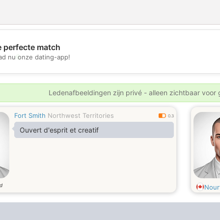
e perfecte match
💖
d nu onze dating-app!
💕
Ledenafbeeldingen zijn privé - alleen zichtbaar voor
Fort Smith
Northwest Territories
0.3
Ouvert d'esprit et creatif
ud
Nour