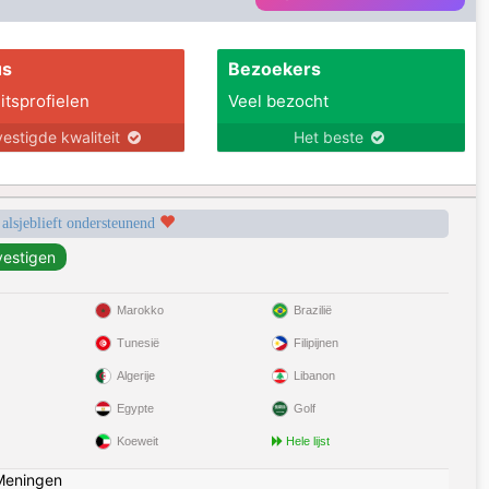
us
Bezoekers
itsprofielen
Veel bezocht
estigde kwaliteit
Het beste
 alsjeblieft ondersteunend
Marokko
Brazilië
Tunesië
Filipijnen
Algerije
Libanon
Egypte
Golf
Koeweit
Hele lijst
Meningen