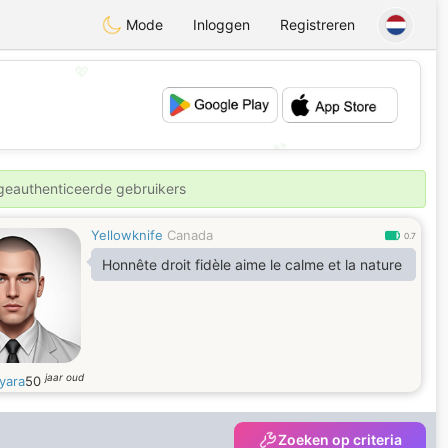
Mode
Inloggen
Registreren
💖
💕
 geauthenticeerde gebruikers
Yellowknife
Canada
0.7
Honnête droit fidèle aime le calme et la nature
jaar oud
yara
50
Zoeken op criteria