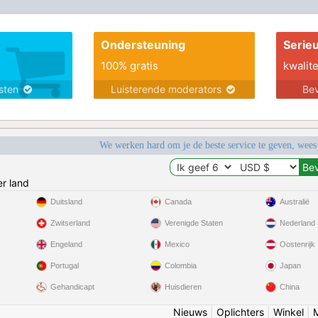
Ondersteuning
Serie
100% gratis
kwalite
nsten
Luisterende moderators
Bev
We werken hard om je de beste service te geven, wees
r land
Duitsland
Canada
Australië
Zwitserland
Verenigde Staten
Nederland
Engeland
Mexico
Oostenrijk
Portugal
Colombia
Japan
Gehandicapt
Huisdieren
China
Nieuws
|
Oplichters
|
Winkel
|