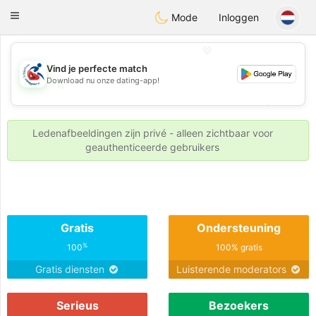
Handi Space
Toggle
Mode
Inloggen
navigation
💖
Vind je perfecte match
Download nu onze dating-app!
💖
💕
💕
Ledenafbeeldingen zijn privé - alleen zichtbaar voor
geauthenticeerde gebruikers
Gratis
Ondersteuning
%
100
100% gratis
Gratis diensten
Luisterende moderators
Serieus
Bezoekers