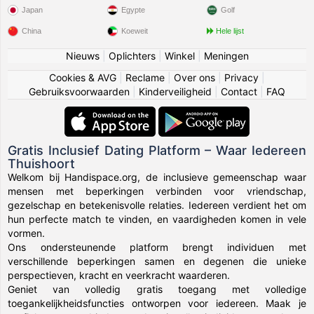
Japan
Egypte
Golf
China
Koeweit
Hele lijst
Nieuws
|
Oplichters
|
Winkel
|
Meningen
Cookies & AVG
|
Reclame
|
Over ons
|
Privacy
|
Gebruiksvoorwaarden
|
Kinderveiligheid
|
Contact
|
FAQ
Gratis Inclusief Dating Platform – Waar Iedereen
Thuishoort
Welkom bij Handispace.org, de inclusieve gemeenschap waar
mensen met beperkingen verbinden voor vriendschap,
gezelschap en betekenisvolle relaties. Iedereen verdient het om
hun perfecte match te vinden, en vaardigheden komen in vele
vormen.
Ons ondersteunende platform brengt individuen met
verschillende beperkingen samen en degenen die unieke
perspectieven, kracht en veerkracht waarderen.
Geniet van volledig gratis toegang met volledige
toegankelijkheidsfuncties ontworpen voor iedereen. Maak je