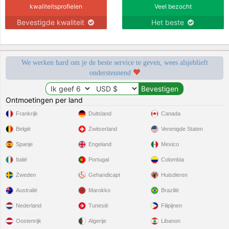
kwaliteitsprofielen
Veel bezocht
Bevestigde kwaliteit
Het beste
We werken hard om je de beste service te geven, wees alsjeblieft
ondersteunend
Ontmoetingen per land
Frankrijk
Duitsland
Canada
België
Zwitserland
Verenigde Staten
Spanje
Engeland
Mexico
Italië
Portugal
Colombia
Zweden
Gehandicapt
Huisdieren
Australië
Marokko
Brazilië
Nederland
Tunesië
Filipijnen
Oostenrijk
Algerije
Libanon