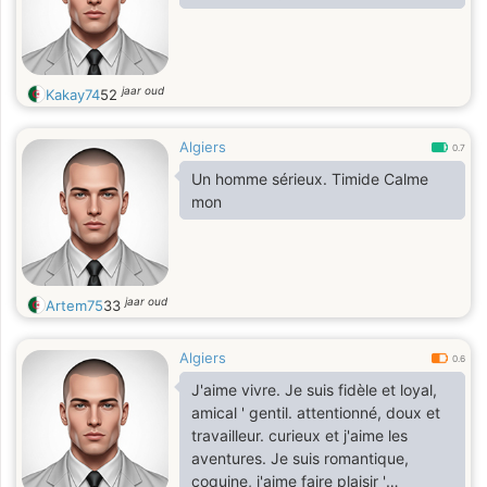
jaar oud
Kakay74
52
Algiers
0.7
Un homme sérieux. Timide Calme
mon
jaar oud
Artem75
33
Algiers
0.6
J'aime vivre. Je suis fidèle et loyal,
amical ' gentil. attentionné, doux et
travailleur. curieux et j'aime les
aventures. Je suis romantique,
coquine, j'aime faire plaisir '