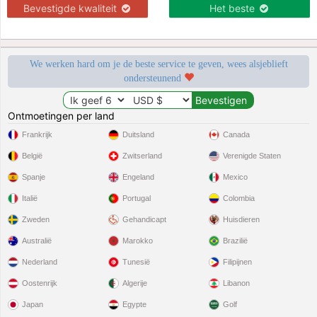
Bevestigde kwaliteit
Het beste
We werken hard om je de beste service te geven, wees alsjeblieft
ondersteunend
Ontmoetingen per land
Frankrijk
Duitsland
Canada
België
Zwitserland
Verenigde Staten
Spanje
Engeland
Mexico
Italië
Portugal
Colombia
Zweden
Gehandicapt
Huisdieren
Australië
Marokko
Brazilië
Nederland
Tunesië
Filipijnen
Oostenrijk
Algerije
Libanon
Japan
Egypte
Golf