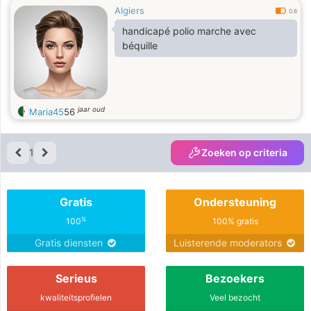
Algiers
0.6
handicapé polio marche avec
béquille
jaar oud
Maria45
56
1
Zoeken op criteria
Gratis
Ondersteuning
%
100
100% gratis
Gratis diensten
Luisterende moderators
Serieus
Bezoekers
kwaliteitsprofielen
Veel bezocht