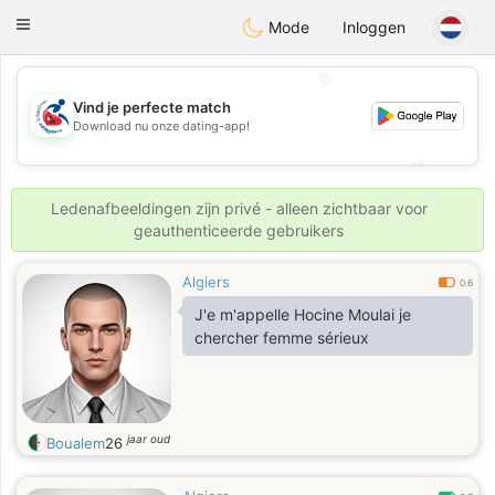
Handi Space
Toggle
Mode
Inloggen
navigation
💖
Vind je perfecte match
💖
Download nu onze dating-app!
💕
💕
Ledenafbeeldingen zijn privé - alleen zichtbaar voor
geauthenticeerde gebruikers
Algiers
0.6
J'e m'appelle Hocine Moulai je
chercher femme sérieux
jaar oud
Boualem
26