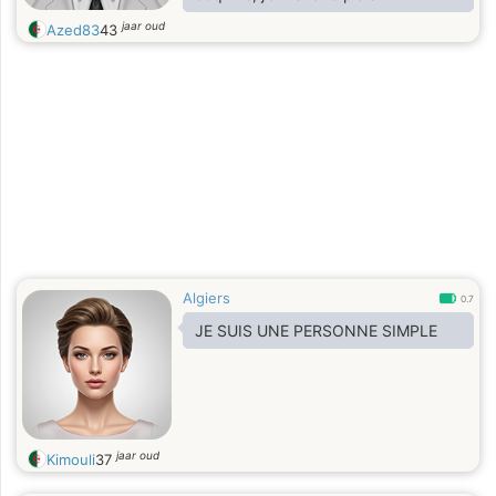
passionnée. Je suis calme, objectif,
jaar oud
Azed83
43
ouvert. J'aime les enfants et les
animaux. Je ne suis pas un acteur
comme Brad Pitt ou Bradley Cooper,
ni un Playboy,, mais un vrais homme
qui prend soin de lui avec son
charme avec des défauts
Algiers
0.7
JE SUIS UNE PERSONNE SIMPLE
jaar oud
Kimouli
37