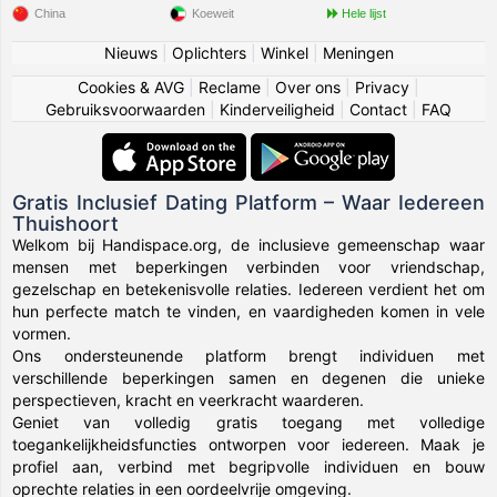
China
Koeweit
Hele lijst
Nieuws
|
Oplichters
|
Winkel
|
Meningen
Cookies & AVG
|
Reclame
|
Over ons
|
Privacy
|
Gebruiksvoorwaarden
|
Kinderveiligheid
|
Contact
|
FAQ
Gratis Inclusief Dating Platform – Waar Iedereen
Thuishoort
Welkom bij Handispace.org, de inclusieve gemeenschap waar
mensen met beperkingen verbinden voor vriendschap,
gezelschap en betekenisvolle relaties. Iedereen verdient het om
hun perfecte match te vinden, en vaardigheden komen in vele
vormen.
Ons ondersteunende platform brengt individuen met
verschillende beperkingen samen en degenen die unieke
perspectieven, kracht en veerkracht waarderen.
Geniet van volledig gratis toegang met volledige
toegankelijkheidsfuncties ontworpen voor iedereen. Maak je
profiel aan, verbind met begripvolle individuen en bouw
oprechte relaties in een oordeelvrije omgeving.