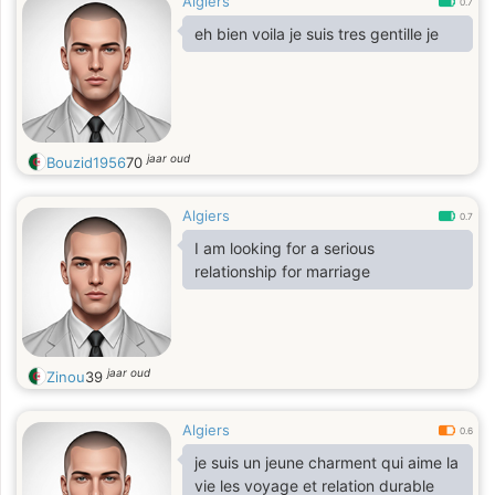
Algiers
0.7
eh bien voila je suis tres gentille je
jaar oud
Bouzid1956
70
Algiers
0.7
I am looking for a serious
relationship for marriage
jaar oud
Zinou
39
Algiers
0.6
je suis un jeune charment qui aime la
vie les voyage et relation durable