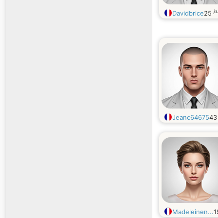
j
Davidbrice
25
Jeanc64675
4
Madeleinen...
1