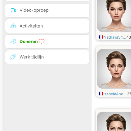
Video-oproep
Activiteiten
Nathalia54...
4
Doneren
Werk tijdlijn
IzabelaAnd...
3