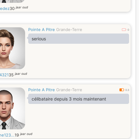
jaar oud
redez
30
Pointe A Pitre
Grande-Terre
0
serious
jaar oud
o4321
35
Pointe A Pitre
Grande-Terre
0.3
célibataire depuis 3 mois maintenant
jaar oud
ne123...
19