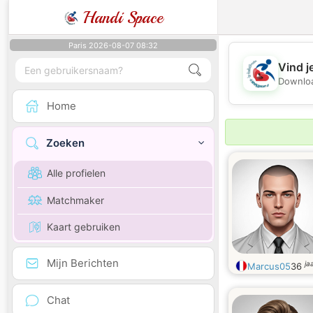
Handi Space
Paris 2026-08-07 08:32
Vind j
Downloa
Home
Zoeken
Alle profielen
Matchmaker
Kaart gebruiken
Mijn Berichten
ja
Marcus05
36
Chat