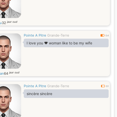
jaar oud
ou
32
Pointe A Pitre
Grande-Terre
0.4
I love you ❤️ woman like to be my wife
jaar oud
an
64
Pointe A Pitre
Grande-Terre
0.1
sincère sincère