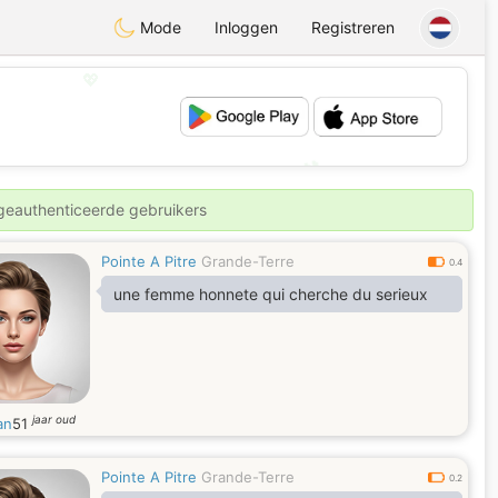
Mode
Inloggen
Registreren
💖
💕
 geauthenticeerde gebruikers
Pointe A Pitre
Grande-Terre
0.4
une femme honnete qui cherche du serieux
jaar oud
an
51
Pointe A Pitre
Grande-Terre
0.2