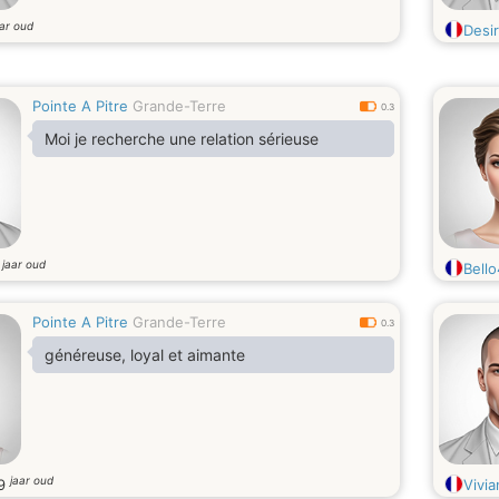
aar oud
Desi
Pointe A Pitre
Grande-Terre
0.3
Moi je recherche une relation sérieuse
jaar oud
3
Bell
Pointe A Pitre
Grande-Terre
0.3
généreuse, loyal et aimante
jaar oud
9
Vivia