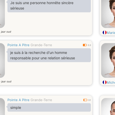
Je suis une personne honnête sincère
sérieuse
jaar oud
3
Mari
Pointe A Pitre
Grande-Terre
0.3
je suis à la recherche d'un homme
responsable pour une relation sérieuse
jaar oud
7
Mich
Pointe A Pitre
Grande-Terre
0.1
simple