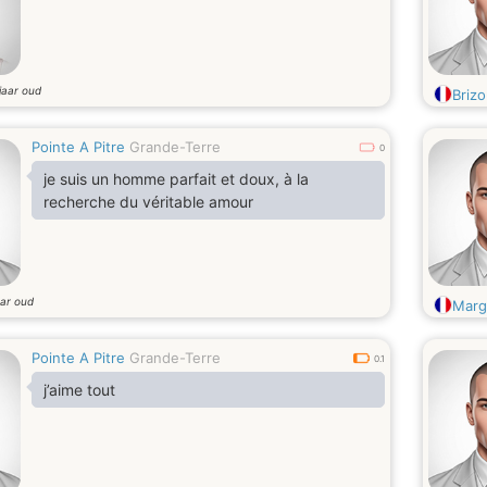
jaar oud
Briz
Pointe A Pitre
Grande-Terre
0
je suis un homme parfait et doux, à la
recherche du véritable amour
aar oud
Marg
Pointe A Pitre
Grande-Terre
0.1
j’aime tout