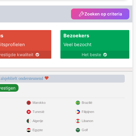
Zoeken op criteria
us
Bezoekers
itsprofielen
Veel bezocht
estigde kwaliteit
Het beste
 alsjeblieft ondersteunend
Marokko
Brazilië
Tunesië
Filipijnen
Algerije
Libanon
Egypte
Golf