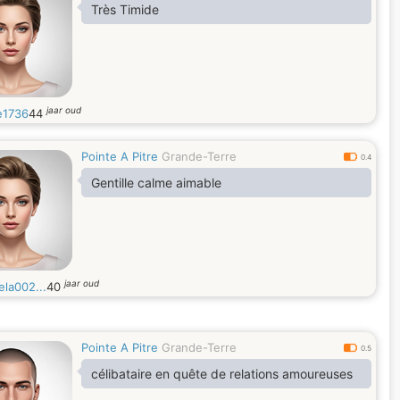
Très Timide
jaar oud
e1736
44
Pointe A Pitre
Grande-Terre
0.4
Gentille calme aimable
jaar oud
ela002...
40
Pointe A Pitre
Grande-Terre
0.5
célibataire en quête de relations amoureuses