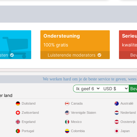
Ondersteuning
Serie
100% gratis
kwalite
nsten
Luisterende moderators
Bev
We werken hard om je de beste service te geven, wees
r land
Duitsland
Canada
Australië
Zwitserland
Verenigde Staten
Nederland
Engeland
Mexico
Oostenrijk
Portugal
Colombia
Japan