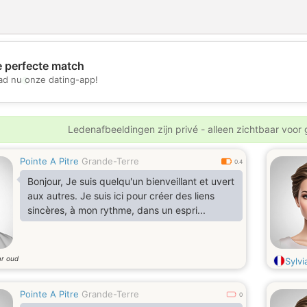
e perfecte match
💖
d nu onze dating-app!
💕
Ledenafbeeldingen zijn privé - alleen zichtbaar voor
Pointe A Pitre
Grande-Terre
0.4
Bonjour, Je suis quelqu'un bienveillant et uvert
aux autres. Je suis ici pour créer des liens
sincères, à mon rythme, dans un espri...
ar oud
Sylvi
Pointe A Pitre
Grande-Terre
0