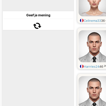
Geef je mening
Celinema33
36
j
Harrries24
46