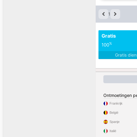
1
Gratis
%
100
Gratis die
Ontmoetingen pe
Frankrijk
België
Spanje
Italië