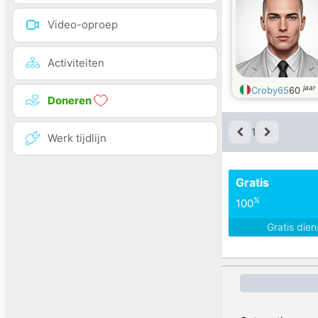
Video-oproep
Activiteiten
jaar
Croby65
60
Doneren
1
Werk tijdlijn
Gratis
%
100
Gratis die