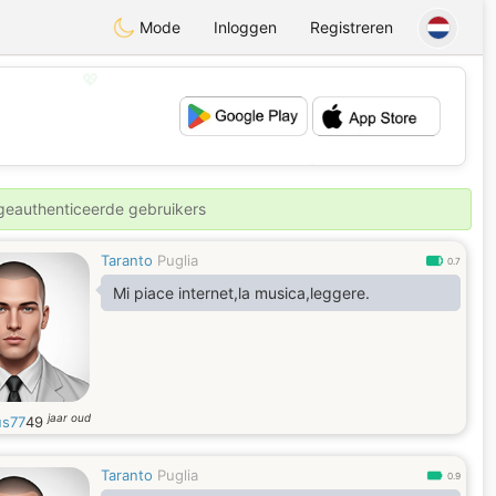
Mode
Inloggen
Registreren
💖
💕
 geauthenticeerde gebruikers
Taranto
Puglia
0.7
Mi piace internet,la musica,leggere.
jaar oud
us77
49
Taranto
Puglia
0.9