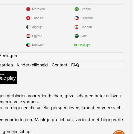
Marokko
Brazilië
Tunesië
Filipijnen
Algerije
Libanon
Egypte
Golf
Koeweit
Hele lijst
Meningen
aarden
|
Kinderveiligheid
|
Contact
|
FAQ
en verbinden voor vriendschap, gezelschap en betekenisvolle
omen in vele vormen.
n en degenen die unieke perspectieven, kracht en veerkracht
en voor iedereen. Maak je profiel aan, verbind met begripvolle
me gemeenschap.
Assistance