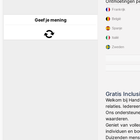
Ontmoetingen pe
Frankrijk
België
Geef je mening
Spanje
Italië
Zweden
Gratis Inclu
Welkom bij Hand
relaties. Iedere
Ons ondersteune
waarderen.
Geniet van volle
individuen en bo
Duizenden mens