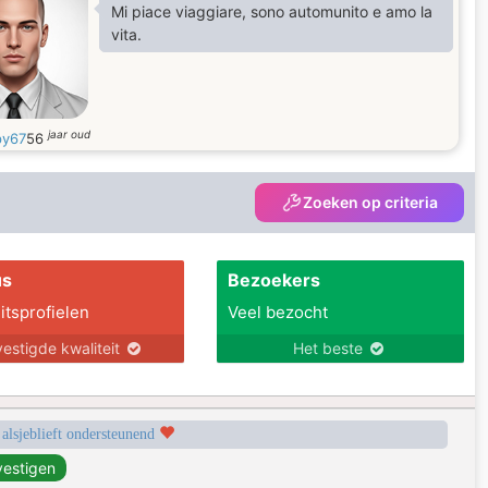
Mi piace viaggiare, sono automunito e amo la
vita.
jaar oud
y67
56
Zoeken op criteria
us
Bezoekers
itsprofielen
Veel bezocht
estigde kwaliteit
Het beste
 alsjeblieft ondersteunend