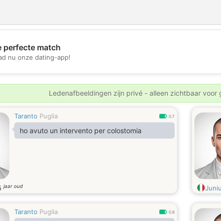
e perfecte match
d nu onze dating-app!
💖
💕
Ledenafbeeldingen zijn privé - alleen zichtbaar voor
Taranto
Puglia
0.7
ho avuto un intervento per colostomia
jaar oud
5
Juni
Taranto
Puglia
0.8