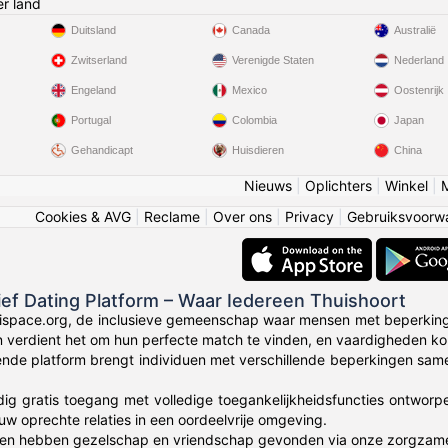
r land
Duitsland
Canada
Australië
Zwitserland
Verenigde Staten
Nederland
Engeland
Mexico
Oostenrijk
Portugal
Colombia
Japan
Gehandicapt
Huisdieren
China
Nieuws
|
Oplichters
|
Winkel
|
Cookies & AVG
|
Reclame
|
Over ons
|
Privacy
|
Gebruiksvoorw
sief Dating Platform – Waar Iedereen Thuishoort
ispace.org, de inclusieve gemeenschap waar mensen met beperking
en verdient het om hun perfecte match te vinden, en vaardigheden k
nde platform brengt individuen met verschillende beperkingen same
dig gratis toegang met volledige toegankelijkheidsfuncties ontworp
uw oprechte relaties in een oordeelvrije omgeving.
en hebben gezelschap en vriendschap gevonden via onze zorgza