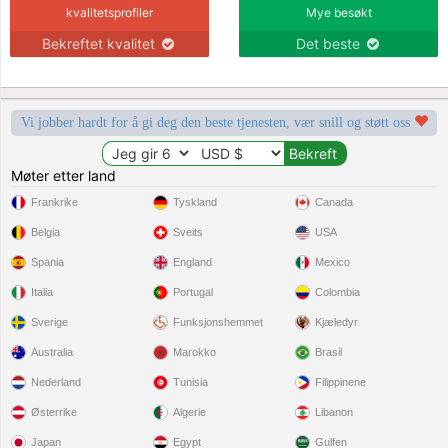
kvalitetsprofiler
Mye besøkt
Bekreftet kvalitet
Det beste
Vi jobber hardt for å gi deg den beste tjenesten, vær snill og støtt oss
Møter etter land
Frankrike
Tyskland
Canada
Belgia
Sveits
USA
Spania
England
Mexico
Italia
Portugal
Colombia
Sverige
Funksjonshemmet
Kjæledyr
Australia
Marokko
Brasil
Nederland
Tunisia
Filippinene
Østerrike
Algerie
Libanon
Japan
Egypt
Gulfen