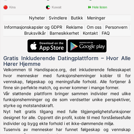
Kina
Kuwait
Hele listen
Nyheter
|
Svindlere
|
Butikk
|
Meninger
Informasjonskapsler og GDPR
|
Reklame
|
Om oss
|
Personvern
|
Bruksvilkår
|
Barnesikkerhet
|
Kontakt
|
FAQ
Gratis Inkluderende Datingplattform – Hvor Alle
Hører Hjemme
Velkommen til Handispace.org, det inkluderende fellesskapet
hvor mennesker med funksjonshemninger kobler til for
vennskap, følgeskap og meningsfulle forhold. Alle fortjener å
finne sin perfekte match, og evner kommer i mange former.
Vår støttende plattform bringer sammen individer med ulike
funksjonshemninger og de som verdsetter unike perspektiver,
styrke og motstandskraft.
Nyt helt gratis tilgang med fulle tilgjengelighetsfunksjoner
designet for alle. Opprett din profil, koble til med forståelsesfulle
individer og bygg ekte forhold i et ikke-dømmende miljø.
Tusenvis av mennesker har funnet følgeskap og vennskap