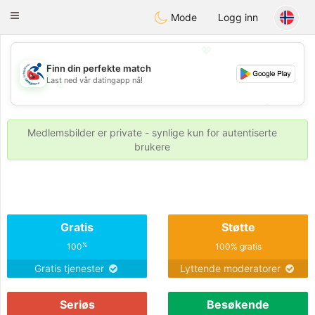
Handi Space
Toggle
Mode
Logg inn
navigation
💖
Finn din perfekte match
Last ned vår datingapp nå!
💖
💕
💕
Medlemsbilder er private - synlige kun for autentiserte
brukere
Gratis
Støtte
%
100
100% gratis
Gratis tjenester
Lyttende moderatorer
Seriøs
Besøkende