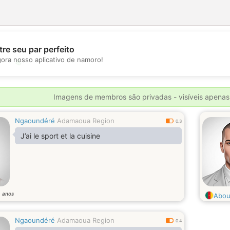
re seu par perfeito
gora nosso aplicativo de namoro!
💖
💕
Imagens de membros são privadas - visíveis apenas
Ngaoundéré
Adamaoua Region
0.3
J’ai le sport et la cuisine
anos
6
Abou
Ngaoundéré
Adamaoua Region
0.4