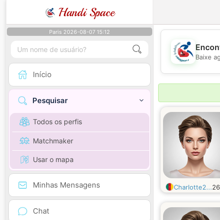
Handi Space
Paris 2026-08-07 15:12
Encont
Baixe a
Início
Pesquisar
Todos os perfis
Matchmaker
Usar o mapa
Minhas Mensagens
Charlotte2...
2
Chat