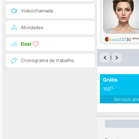
Videochamada
Atividades
ano
Lucy237
30
Doar
1
Cronograma de trabalho
Grátis
%
100
Serviços gra