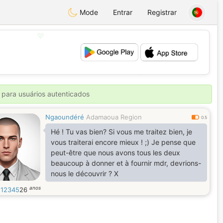
Mode
Entrar
Registrar
💖
💕
 para usuários autenticados
Ngaoundéré
Adamaoua Region
0.5
Hé ! Tu vas bien? Si vous me traitez bien, je
vous traiterai encore mieux ! ;) Je pense que
peut-être que nous avons tous les deux
beaucoup à donner et à fournir mdr, devrions-
nous le découvrir ? X
anos
12345
26