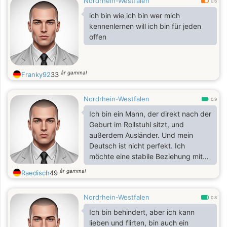
Nordrhein-Westfalen
0.6
ich bin wie ich bin wer mich
kennenlernen will ich bin für jeden
offen
år gammal
Franky92
33
Nordrhein-Westfalen
0.9
Ich bin ein Mann, der direkt nach der
Geburt im Rollstuhl sitzt, und
außerdem Ausländer. Und mein
Deutsch ist nicht perfekt. Ich
möchte eine stabile Beziehung mit
Engagement, die sich in Zukunft
år gammal
Raedisch
49
entwickeln kann, aber leider habe
ich nicht genug Geld oder die
Nordrhein-Westfalen
Situation, die es mir erlaubt, mich in
0.8
einer dauerhaften Beziehung
Ich bin behindert, aber ich kann
niederzulassen, und ich
lieben und flirten, bin auch ein