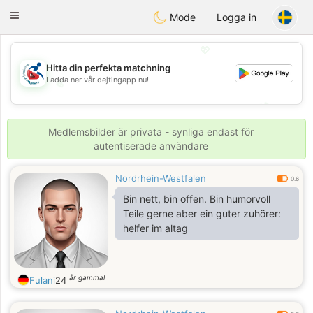
Handi Space
Toggle
Mode
Logga in
navigation
💖
Hitta din perfekta matchning
Ladda ner vår dejtingapp nu!
💖
💕
💕
Medlemsbilder är privata - synliga endast för
autentiserade användare
Nordrhein-Westfalen
0.6
Bin nett, bin offen. Bin humorvoll
Teile gerne aber ein guter zuhörer:
helfer im altag
år gammal
Fulani
24