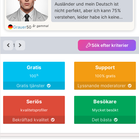
entschuldige mich bei den
Ausländer und mein Deutsch ist
ernsthaften Frauen, die Stabilität
nicht perfekt, aber ich kann 75%
suchen, ich würde gerne bei ihnen
verstehen, leider habe ich keine
sein. Aber ich bin gezwungen, nach
Wohnung, wohne in einem Junge
år gammal
Grauer
50
einer schnellen und
pflege .
1
Sök efter kriterier
Gratis
Support
%
100
100% gratis
Gratis tjänster
Lyssnande moderatorer
Seriös
Besökare
kvalitetsprofiler
Mycket besökt
Bekräftad kvalitet
Det bästa