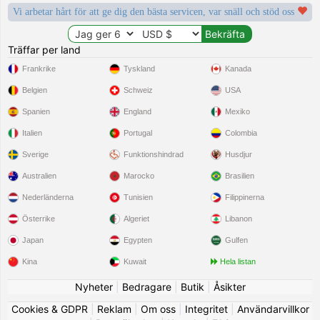
Vi arbetar hårt för att ge dig den bästa servicen, var snäll och stöd oss
Träffar per land
Frankrike
Tyskland
Kanada
Belgien
Schweiz
USA
Spanien
England
Mexiko
Italien
Portugal
Colombia
Sverige
Funktionshindrad
Husdjur
Australien
Marocko
Brasilien
Nederländerna
Tunisien
Filippinerna
Österrike
Algeriet
Libanon
Japan
Egypten
Gulfen
Kina
Kuwait
Hela listan
Nyheter
|
Bedragare
|
Butik
|
Åsikter
Cookies & GDPR
|
Reklam
|
Om oss
|
Integritet
|
Användarvillkor