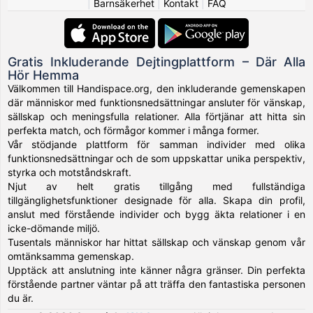
|
Barnsäkerhet
|
Kontakt
|
FAQ
Gratis Inkluderande Dejtingplattform – Där Alla
Hör Hemma
Välkommen till Handispace.org, den inkluderande gemenskapen
där människor med funktionsnedsättningar ansluter för vänskap,
sällskap och meningsfulla relationer. Alla förtjänar att hitta sin
perfekta match, och förmågor kommer i många former.
Vår stödjande plattform för samman individer med olika
funktionsnedsättningar och de som uppskattar unika perspektiv,
styrka och motståndskraft.
Njut av helt gratis tillgång med fullständiga
tillgänglighetsfunktioner designade för alla. Skapa din profil,
anslut med förstående individer och bygg äkta relationer i en
icke-dömande miljö.
Tusentals människor har hittat sällskap och vänskap genom vår
omtänksamma gemenskap.
Upptäck att anslutning inte känner några gränser. Din perfekta
förstående partner väntar på att träffa den fantastiska personen
du är.