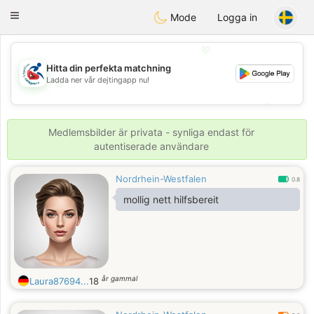
Handi Space
Toggle
Mode
Logga in
navigation
💖
Hitta din perfekta matchning
Ladda ner vår dejtingapp nu!
💖
💕
💕
Medlemsbilder är privata - synliga endast för
autentiserade användare
Nordrhein-Westfalen
0.8
mollig nett hilfsbereit
år gammal
Laura87694...
18