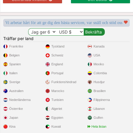
Vi arbetar hårt för att ge dig den bästa servicen, var snäll och stöd oss
Träffar per land
Frankrike
Tyskland
Kanada
Belgien
Schweiz
USA
Spanien
England
Mexiko
Italien
Portugal
Colombia
Sverige
Funktionshindrad
Husdjur
Australien
Marocko
Brasilien
Nederländerna
Tunisien
Filippinerna
Österrike
Algeriet
Libanon
Japan
Egypten
Gulfen
Kina
Kuwait
Hela listan