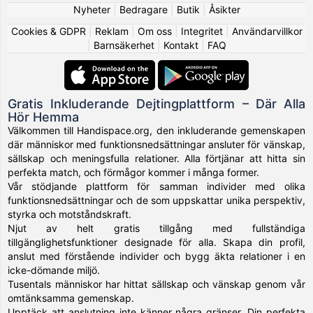
Nyheter
|
Bedragare
|
Butik
|
Åsikter
Cookies & GDPR
|
Reklam
|
Om oss
|
Integritet
|
Användarvillkor
|
Barnsäkerhet
|
Kontakt
|
FAQ
Gratis Inkluderande Dejtingplattform – Där Alla
Hör Hemma
Välkommen till Handispace.org, den inkluderande gemenskapen
där människor med funktionsnedsättningar ansluter för vänskap,
sällskap och meningsfulla relationer. Alla förtjänar att hitta sin
perfekta match, och förmågor kommer i många former.
Vår stödjande plattform för samman individer med olika
funktionsnedsättningar och de som uppskattar unika perspektiv,
styrka och motståndskraft.
Njut av helt gratis tillgång med fullständiga
tillgänglighetsfunktioner designade för alla. Skapa din profil,
anslut med förstående individer och bygg äkta relationer i en
icke-dömande miljö.
Tusentals människor har hittat sällskap och vänskap genom vår
omtänksamma gemenskap.
Upptäck att anslutning inte känner några gränser. Din perfekta