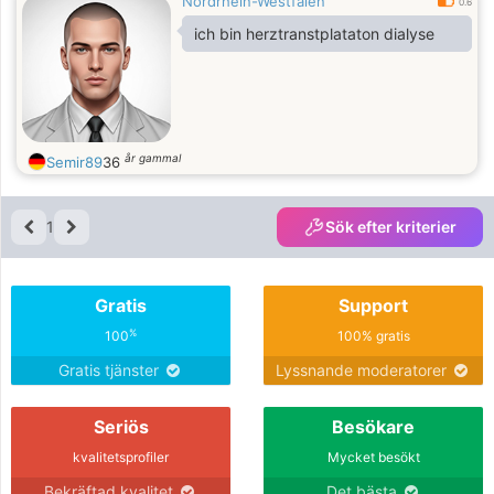
Nordrhein-Westfalen
0.6
ich bin herztranstplataton dialyse
år gammal
Semir89
36
1
Sök efter kriterier
Gratis
Support
%
100
100% gratis
Gratis tjänster
Lyssnande moderatorer
Seriös
Besökare
kvalitetsprofiler
Mycket besökt
Bekräftad kvalitet
Det bästa