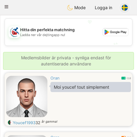
Handi Space
Toggle
Mode
Logga in
navigation
💖
Hitta din perfekta matchning
💖
Ladda ner vår dejtingapp nu!
💕
💕
Medlemsbilder är privata - synliga endast för
autentiserade användare
Oran
0.8
Moi youcef tout simplement
år gammal
Youcef1993
32