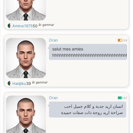
år gammal
Amine1975
50
Oran
0.3
salut mes amies
hhhhhhhhhhhhhhhhhhhhhhhhhhhhhhhhhh
år gammal
Hadjiku
39
Oran
0.7
انسان اريد جدية و كلام جميل احب
صراحة اريد زوجة دات صفات حميدة