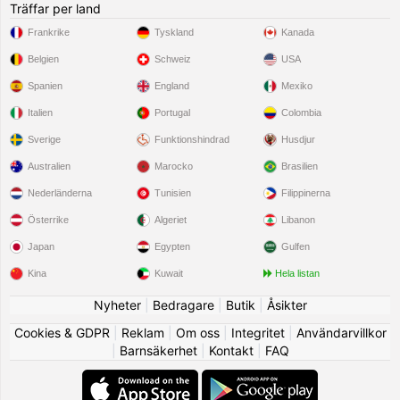
Träffar per land
Frankrike
Tyskland
Kanada
Belgien
Schweiz
USA
Spanien
England
Mexiko
Italien
Portugal
Colombia
Sverige
Funktionshindrad
Husdjur
Australien
Marocko
Brasilien
Nederländerna
Tunisien
Filippinerna
Österrike
Algeriet
Libanon
Japan
Egypten
Gulfen
Kina
Kuwait
Hela listan
Nyheter
|
Bedragare
|
Butik
|
Åsikter
Cookies & GDPR
|
Reklam
|
Om oss
|
Integritet
|
Användarvillkor
|
Barnsäkerhet
|
Kontakt
|
FAQ