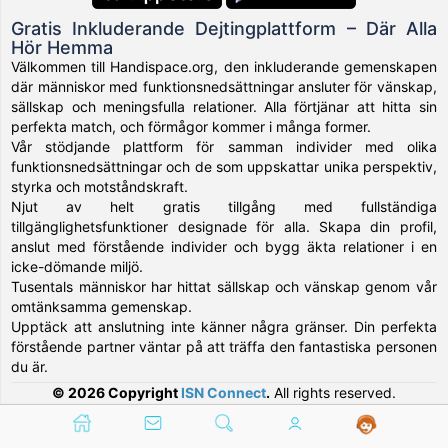
Gratis Inkluderande Dejtingplattform – Där Alla
Hör Hemma
Välkommen till Handispace.org, den inkluderande gemenskapen
där människor med funktionsnedsättningar ansluter för vänskap,
sällskap och meningsfulla relationer. Alla förtjänar att hitta sin
perfekta match, och förmågor kommer i många former.
Vår stödjande plattform för samman individer med olika
funktionsnedsättningar och de som uppskattar unika perspektiv,
styrka och motståndskraft.
Njut av helt gratis tillgång med fullständiga
tillgänglighetsfunktioner designade för alla. Skapa din profil,
anslut med förstående individer och bygg äkta relationer i en
icke-dömande miljö.
Tusentals människor har hittat sällskap och vänskap genom vår
omtänksamma gemenskap.
Upptäck att anslutning inte känner några gränser. Din perfekta
förstående partner väntar på att träffa den fantastiska personen
du är.
© 2026 Copyright
ISN Connect
.
All rights reserved.