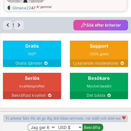
år gammal
Slimane22
47
1
Sök efter kriterier
Gratis
Support
%
100
100% gratis
Gratis tjänster
Lyssnande moderatorer
Seriös
Besökare
kvalitetsprofiler
Mycket besökt
Bekräftad kvalitet
Det bästa
Vi arbetar hårt för att ge dig den bästa servicen, var snäll och stöd oss