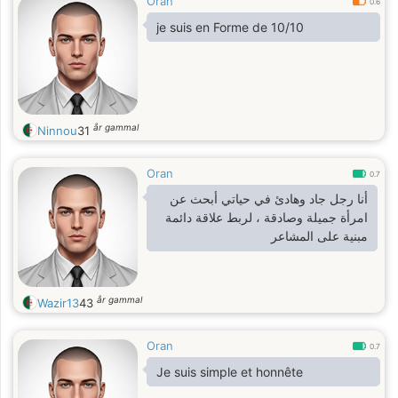
Oran
0.6
je suis en Forme de 10/10
år gammal
Ninnou
31
Oran
0.7
أنا رجل جاد وهادئ في حياتي أبحث عن
امرأة جميلة وصادقة ، لربط علاقة دائمة
مبنية على المشاعر
år gammal
Wazir13
43
Oran
0.7
Je suis simple et honnête