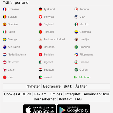
Träffar per land
Frankrike
Tyskland
Kanada
Belgien
Schweiz
USA
Spanien
England
Mexiko
Italien
Portugal
Colombia
Sverige
Funktionshindrad
Husdjur
Australien
Marocko
Brasilien
Nederländerna
Tunisien
Filippinerna
Österrike
Algeriet
Libanon
Japan
Egypten
Gulfen
Kina
Kuwait
Hela listan
Nyheter
|
Bedragare
|
Butik
|
Åsikter
Cookies & GDPR
|
Reklam
|
Om oss
|
Integritet
|
Användarvillkor
|
Barnsäkerhet
|
Kontakt
|
FAQ