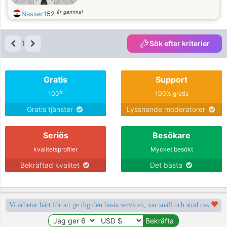
år gammal
Nasser1
52
1
Sök efter kriterier
Gratis
Support
%
100
100% gratis
Gratis tjänster
Lyssnande moderatorer
Seriös
Besökare
kvalitetsprofiler
Mycket besökt
Bekräftad kvalitet
Det bästa
Vi arbetar hårt för att ge dig den bästa servicen, var snäll och stöd oss