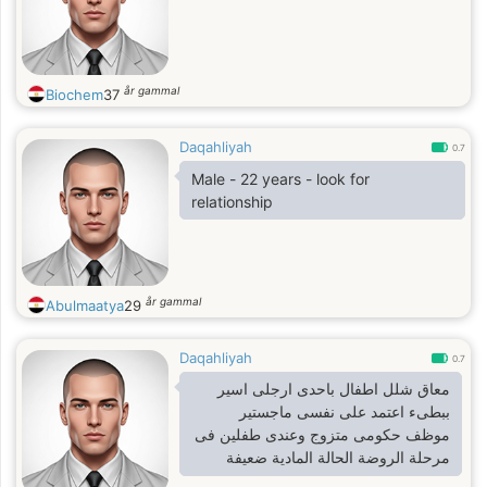
år gammal
Biochem
37
Daqahliyah
0.7
Male - 22 years - look for
relationship
år gammal
Abulmaatya
29
Daqahliyah
0.7
معاق شلل اطفال باحدى ارجلى اسير
ببطىء اعتمد على نفسى ماجستير
موظف حكومى متزوج وعندى طفلين فى
مرحلة الروضة الحالة المادية ضعيفة