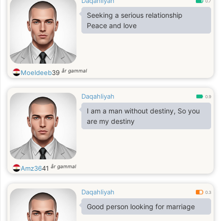
Daqahliyah
0.7
Seeking a serious relationship
Peace and love
år gammal
Moeldeeb
39
Daqahliyah
0.9
I am a man without destiny, So you
are my destiny
år gammal
Amz36
41
Daqahliyah
0.3
Good person looking for marriage