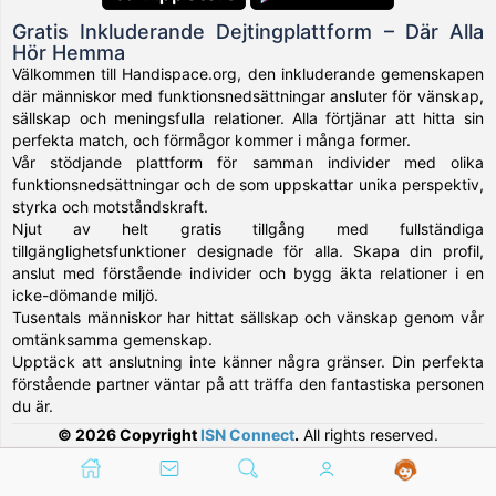
Gratis Inkluderande Dejtingplattform – Där Alla
Hör Hemma
Välkommen till Handispace.org, den inkluderande gemenskapen
där människor med funktionsnedsättningar ansluter för vänskap,
sällskap och meningsfulla relationer. Alla förtjänar att hitta sin
perfekta match, och förmågor kommer i många former.
Vår stödjande plattform för samman individer med olika
funktionsnedsättningar och de som uppskattar unika perspektiv,
styrka och motståndskraft.
Njut av helt gratis tillgång med fullständiga
tillgänglighetsfunktioner designade för alla. Skapa din profil,
anslut med förstående individer och bygg äkta relationer i en
icke-dömande miljö.
Tusentals människor har hittat sällskap och vänskap genom vår
omtänksamma gemenskap.
Upptäck att anslutning inte känner några gränser. Din perfekta
förstående partner väntar på att träffa den fantastiska personen
du är.
© 2026 Copyright
ISN Connect
.
All rights reserved.