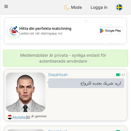
Handi Space
Toggle
Mode
Logga in
navigation
💖
Hitta din perfekta matchning
Ladda ner vår dejtingapp nu!
💖
💕
💕
Medlemsbilder är privata - synliga endast för
autentiserade användare
Daqahliyah
0.7
اريد شريك بجديه للزواج
år gammal
Abdalla
30