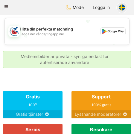
Handi Space
Toggle
Mode
Logga in
navigation
💖
Hitta din perfekta matchning
Ladda ner vår dejtingapp nu!
💖
💕
💕
Medlemsbilder är privata - synliga endast för
autentiserade användare
Gratis
Support
%
100
100% gratis
Gratis tjänster
Lyssnande moderatorer
Seriös
Besökare