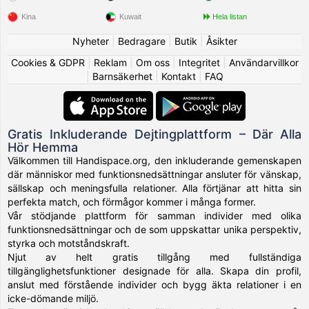
Kina
Kuwait
Hela listan
Nyheter
|
Bedragare
|
Butik
|
Åsikter
Cookies & GDPR
|
Reklam
|
Om oss
|
Integritet
|
Användarvillkor
|
Barnsäkerhet
|
Kontakt
|
FAQ
Gratis Inkluderande Dejtingplattform – Där Alla
Hör Hemma
Välkommen till Handispace.org, den inkluderande gemenskapen
där människor med funktionsnedsättningar ansluter för vänskap,
sällskap och meningsfulla relationer. Alla förtjänar att hitta sin
perfekta match, och förmågor kommer i många former.
Vår stödjande plattform för samman individer med olika
funktionsnedsättningar och de som uppskattar unika perspektiv,
styrka och motståndskraft.
Njut av helt gratis tillgång med fullständiga
tillgänglighetsfunktioner designade för alla. Skapa din profil,
anslut med förstående individer och bygg äkta relationer i en
icke-dömande miljö.