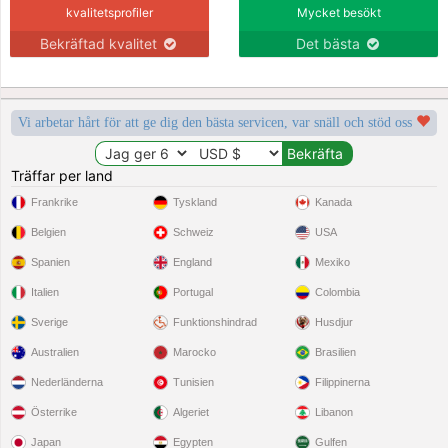
kvalitetsprofiler
Mycket besökt
Bekräftad kvalitet
Det bästa
Vi arbetar hårt för att ge dig den bästa servicen, var snäll och stöd oss
Träffar per land
Frankrike
Tyskland
Kanada
Belgien
Schweiz
USA
Spanien
England
Mexiko
Italien
Portugal
Colombia
Sverige
Funktionshindrad
Husdjur
Australien
Marocko
Brasilien
Nederländerna
Tunisien
Filippinerna
Österrike
Algeriet
Libanon
Japan
Egypten
Gulfen