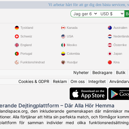
Vi arbetar hårt för att ge dig den bästa servicen, 
Tyskland
Kanada
Australien
Schweiz
USA
Nederländ
England
Mexiko
Österrike
Portugal
Colombia
Japan
Funktionshindrad
Husdjur
Kina
Nyheter
|
Bedragare
|
Butik
Cookies & GDPR
|
Reklam
|
Om oss
|
Integritet
|
Användarvi
derande Dejtingplattform – Där Alla Hör Hemma
Handispace.org, den inkluderande gemenskapen där människor med
tioner. Alla förtjänar att hitta sin perfekta match, och förmågor kom
plattform för samman individer med olika funktionsnedsättni