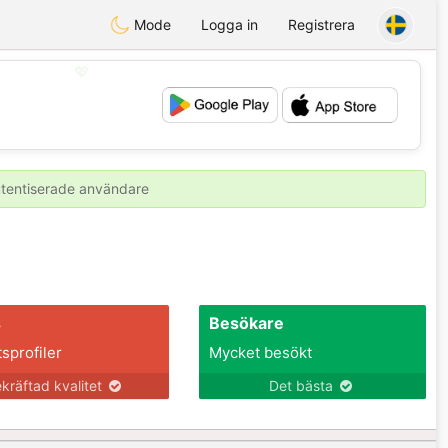
Mode
Logga in
Registrera
💖
💕
autentiserade användare
s
Besökare
tsprofiler
Mycket besökt
kräftad kvalitet
Det bästa