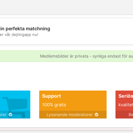
din perfekta matchning
er vår dejtingapp nu!
💖
💕
Medlemsbilder är privata - synliga endast för 
Support
Seriö
100% gratis
kvalite
nster
Lyssnande moderatorer
Be