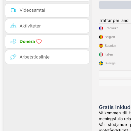
Videosamtal
Träffar per land
Aktiviteter
Frankrike
Belgien
Donera
Spanien
Italien
Arbetstidslinje
Sverige
Gratis Inklu
Välkommen till 
meningsfulla rela
Vår stödjande 
motståndskraft.