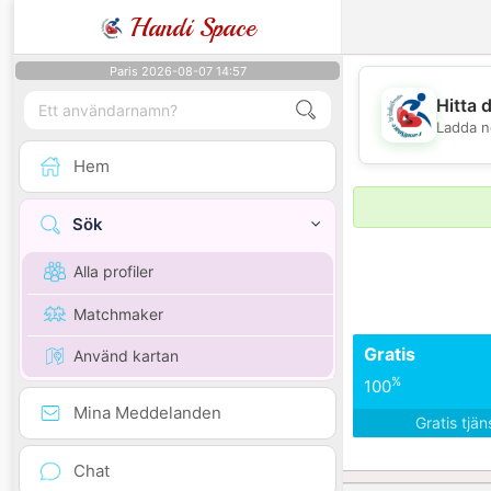
Handi Space
Paris 2026-08-07 14:57
Hitta 
Ladda n
Hem
Sök
Alla profiler
Matchmaker
Gratis
Använd kartan
%
100
Mina Meddelanden
Gratis tjä
Chat