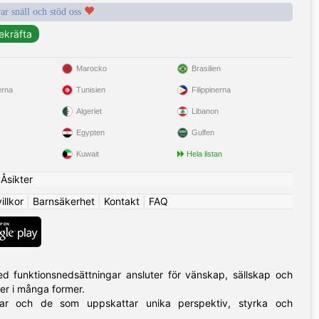
var snäll och stöd oss
Marocko
Brasilien
erna
Tunisien
Filippinerna
Algeriet
Libanon
Egypten
Gulfen
Kuwait
Hela listan
|
Åsikter
llkor
|
Barnsäkerhet
|
Kontakt
|
FAQ
 funktionsnedsättningar ansluter för vänskap, sällskap och
mer i många former.
ngar och de som uppskattar unika perspektiv, styrka och