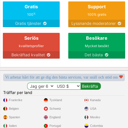
Gratis
Support
%
100
100% gratis
Gratis tjänster
Lyssnande moderatorer
Seriös
Besökare
kvalitetsprofiler
Mycket besökt
Bekräftad kvalitet
Det bästa
Vi arbetar hårt för att ge dig den bästa servicen, var snäll och stöd oss
Träffar per land
Frankrike
Tyskland
Kanada
Belgien
Schweiz
USA
Spanien
England
Mexiko
Italien
Portugal
Colombia