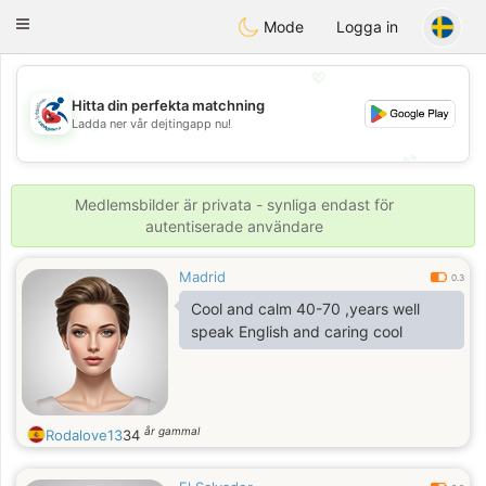
Handi Space
Toggle
Mode
Logga in
navigation
💖
Hitta din perfekta matchning
💖
Ladda ner vår dejtingapp nu!
💕
💕
Medlemsbilder är privata - synliga endast för
autentiserade användare
Madrid
0.3
Cool and calm 40-70 ,years well
speak English and caring cool
år gammal
Rodalove13
34