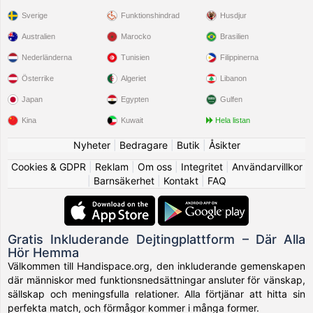
Sverige
Funktionshindrad
Husdjur
Australien
Marocko
Brasilien
Nederländerna
Tunisien
Filippinerna
Österrike
Algeriet
Libanon
Japan
Egypten
Gulfen
Kina
Kuwait
Hela listan
Nyheter
|
Bedragare
|
Butik
|
Åsikter
Cookies & GDPR
|
Reklam
|
Om oss
|
Integritet
|
Användarvillkor
|
Barnsäkerhet
|
Kontakt
|
FAQ
Gratis Inkluderande Dejtingplattform – Där Alla
Hör Hemma
Välkommen till Handispace.org, den inkluderande gemenskapen
där människor med funktionsnedsättningar ansluter för vänskap,
sällskap och meningsfulla relationer. Alla förtjänar att hitta sin
perfekta match, och förmågor kommer i många former.