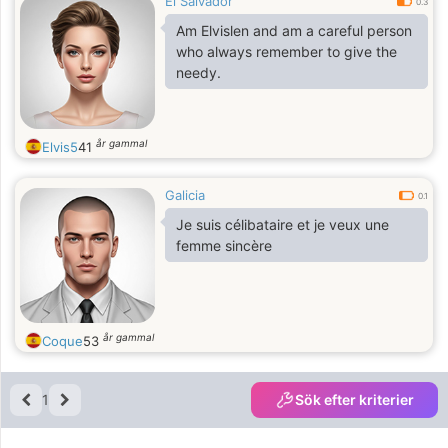
El Salvador
0.3
Am Elvislen and am a careful person
who always remember to give the
needy.
år gammal
Elvis5
41
Galicia
0.1
Je suis célibataire et je veux une
femme sincère
år gammal
Coque
53
1
Sök efter kriterier