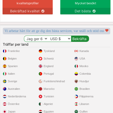
kvalitetsprofiler
Mycket besökt
Bekräftad kvalitet
Det bästa
Vi arbetar hårt för att ge dig den bästa servicen, var snäll och stöd oss
Träffar per land
Frankrike
Tyskland
Kanada
Belgien
Schweiz
USA
Spanien
England
Mexiko
Italien
Portugal
Colombia
Sverige
Funktionshindrad
Husdjur
Australien
Marocko
Brasilien
Nederländerna
Tunisien
Filippinerna
Österrike
Algeriet
Libanon
Japan
Egypten
Gulfen