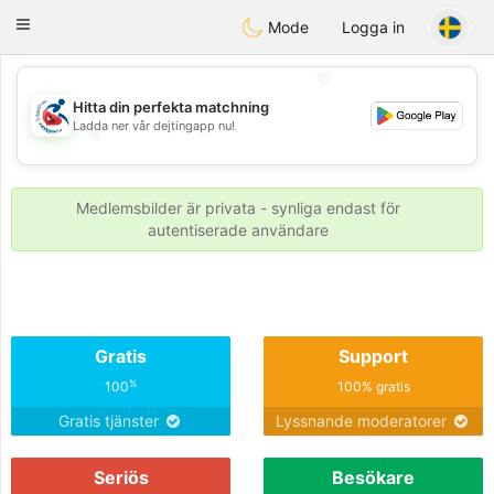
Handi Space
Toggle
Mode
Logga in
navigation
💖
Hitta din perfekta matchning
Ladda ner vår dejtingapp nu!
💖
💕
💕
Medlemsbilder är privata - synliga endast för
autentiserade användare
Gratis
Support
%
100
100% gratis
Gratis tjänster
Lyssnande moderatorer
Seriös
Besökare