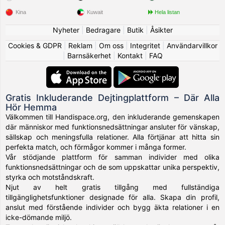
Kina
Kuwait
Hela listan
Nyheter
|
Bedragare
|
Butik
|
Åsikter
Cookies & GDPR
|
Reklam
|
Om oss
|
Integritet
|
Användarvillkor
|
Barnsäkerhet
|
Kontakt
|
FAQ
Gratis Inkluderande Dejtingplattform – Där Alla
Hör Hemma
Välkommen till Handispace.org, den inkluderande gemenskapen
där människor med funktionsnedsättningar ansluter för vänskap,
sällskap och meningsfulla relationer. Alla förtjänar att hitta sin
perfekta match, och förmågor kommer i många former.
Vår stödjande plattform för samman individer med olika
funktionsnedsättningar och de som uppskattar unika perspektiv,
styrka och motståndskraft.
Njut av helt gratis tillgång med fullständiga
tillgänglighetsfunktioner designade för alla. Skapa din profil,
anslut med förstående individer och bygg äkta relationer i en
icke-dömande miljö.