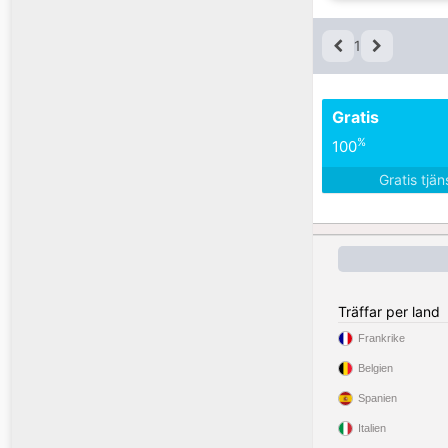
1
Gratis
%
100
Gratis tjä
Träffar per land
Frankrike
Belgien
Spanien
Italien