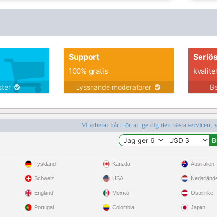
Support
Seriö
100% gratis
kvalite
nster
Lyssnande moderatorer
Be
Vi arbetar hårt för att ge dig den bästa servicen, 
Tyskland
Kanada
Australien
Schweiz
USA
Nederländ
England
Mexiko
Österrike
Portugal
Colombia
Japan