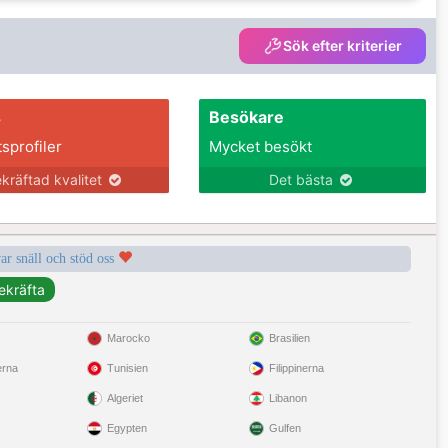
Sök efter kriterier
s
Besökare
tsprofiler
Mycket besökt
kräftad kvalitet
Det bästa
var snäll och stöd oss
Marocko
Brasilien
erna
Tunisien
Filippinerna
Algeriet
Libanon
Egypten
Gulfen