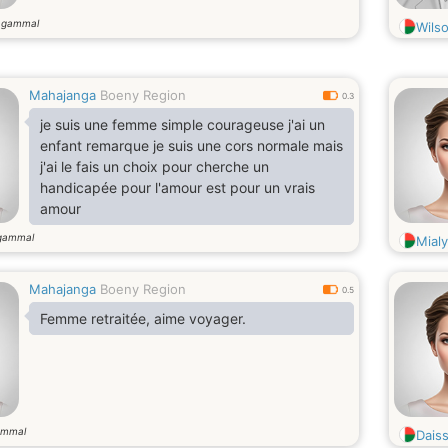
 gammal
Wils
Mahajanga
Boeny Region
0.3
je suis une femme simple courageuse j'ai un
enfant remarque je suis une cors normale mais
j'ai le fais un choix pour cherche un
handicapée pour l'amour est pour un vrais
amour
gammal
Mialy
Mahajanga
Boeny Region
0.5
Femme retraitée, aime voyager.
ammal
Dais