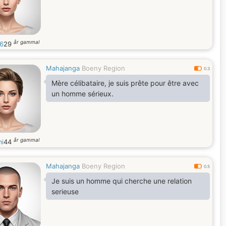
år gammal
16
29
Mahajanga
Boeny Region
0.3
Mère célibataire, je suis prête pour être avec
un homme sérieux.
år gammal
i
44
Mahajanga
Boeny Region
0.5
Je suis un homme qui cherche une relation
serieuse