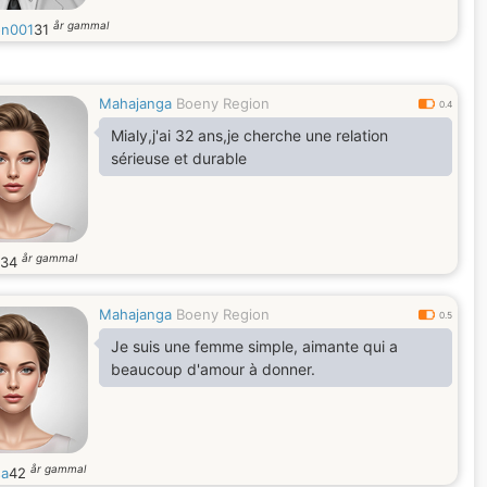
år gammal
on001
31
Mahajanga
Boeny Region
0.4
Mialy,j'ai 32 ans,je cherche une relation
sérieuse et durable
år gammal
34
Mahajanga
Boeny Region
0.5
Je suis une femme simple, aimante qui a
beaucoup d'amour à donner.
år gammal
sa
42