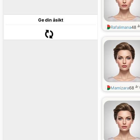
Ge din åsikt
å
Rafalimana
48
år
Mamizara
68