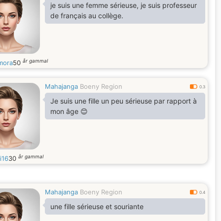
je suis une femme sérieuse, je suis professeur
de français au collège.
år gammal
mora
50
Mahajanga
Boeny Region
0.3
Je suis une fille un peu sérieuse par rapport à
mon âge 😊
år gammal
i16
30
Mahajanga
Boeny Region
0.4
une fille sérieuse et souriante