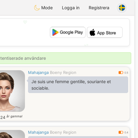
Mode
Logga in
Registrera
💖
💕
autentiserade användare
Mahajanga
Boeny Region
0.5
Je suis une femme gentille, souriante et
sociable.
år gammal
a
24
Mahajanga
Boeny Region
0.4