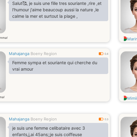
Salut🥰, je suis une fille tres souriante ,rire ,et
l'humour j'aime beaucoup aussi la nature ,le
calme la mer et surtout la plage ,
ammal
Mari
Mahajanga
Boeny Region
0.4
Femme sympa et souriante qui cherche du
vrai amour
mal
Mimii
Mahajanga
Boeny Region
0.3
je suis une femme celibataire avec 3
enfants,j,ai 45ans;;je suis coiffeuse