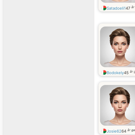
år
Satadoeli1
47
år 
Bodokely
45
år g
Josie62
64