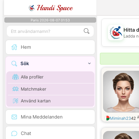
Handi Space
Paris 2026-08-07 01:53
Hitta 
Ladda n
Hem
Sök
Alla profiler
Matchmaker
Använd kartan
Mina Meddelanden
å
Miminah23
42
Chat