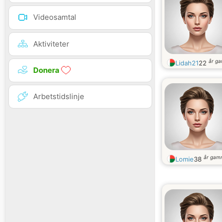
Videosamtal
Aktiviteter
år g
Lidah21
22
Donera
Arbetstidslinje
år gam
Lomie
38