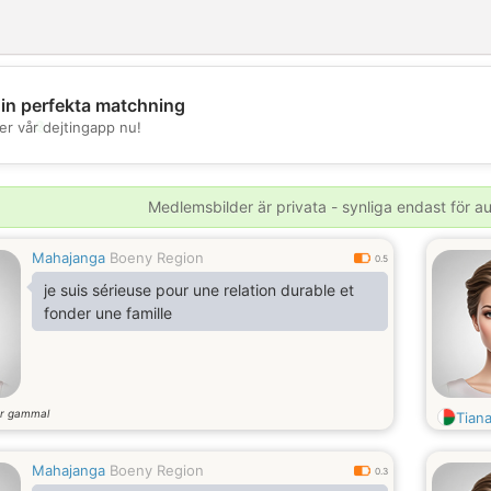
din perfekta matchning
💖
er vår dejtingapp nu!
💕
Medlemsbilder är privata - synliga endast för 
Mahajanga
Boeny Region
0.5
je suis sérieuse pour une relation durable et
fonder une famille
r gammal
Tian
Mahajanga
Boeny Region
0.3