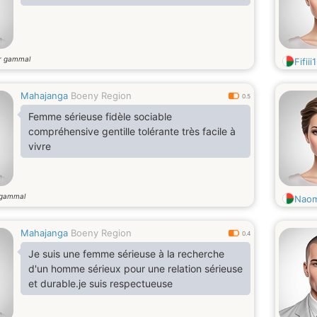
r gammal
Fifiii
Mahajanga
Boeny Region
0.5
Femme sérieuse fidèle sociable
compréhensive gentille tolérante très facile à
vivre
 gammal
Naom
Mahajanga
Boeny Region
0.4
Je suis une femme sérieuse à la recherche
d'un homme sérieux pour une relation sérieuse
et durable.je suis respectueuse