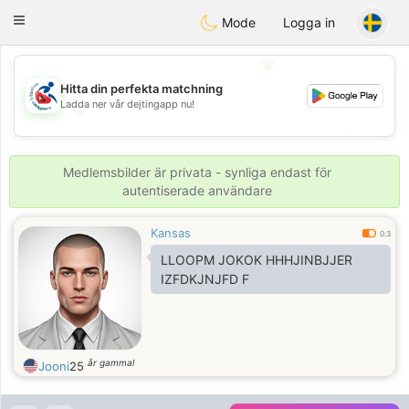
Handi Space
Toggle
Mode
Logga in
navigation
💖
Hitta din perfekta matchning
Ladda ner vår dejtingapp nu!
💖
💕
💕
Medlemsbilder är privata - synliga endast för
autentiserade användare
Kansas
0.3
LLOOPM JOKOK HHHJINBJJER
IZFDKJNJFD F
år gammal
Jooni
25