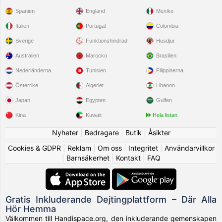
Spanien
England
Mexiko
Italien
Portugal
Colombia
Sverige
Funktionshindrad
Husdjur
Australien
Marocko
Brasilien
Nederländerna
Tunisien
Filippinerna
Österrike
Algeriet
Libanon
Japan
Egypten
Gulfen
Kina
Kuwait
Hela listan
Nyheter
|
Bedragare
|
Butik
|
Åsikter
Cookies & GDPR
|
Reklam
|
Om oss
|
Integritet
|
Användarvillkor
|
Barnsäkerhet
|
Kontakt
|
FAQ
Gratis Inkluderande Dejtingplattform – Där Alla
Hör Hemma
Välkommen till Handispace.org, den inkluderande gemenskapen