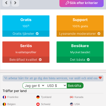
1
Sök efter kriterier
Gratis
Support
%
100
100% gratis
Gratis tjänster
Lyssnande moderatorer
Seriös
Besökare
kvalitetsprofiler
Mycket besökt
Bekräftad kvalitet
Det bästa
Vi arbetar hårt för att ge dig den bästa servicen, var snäll och stöd oss
Träffar per land
Frankrike
Tyskland
Kanada
Belgien
Schweiz
USA