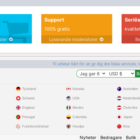
Support
Seriö
100% gratis
kvalite
nster
Lyssnande moderatorer
Be
Vi arbetar hårt för att ge dig den bästa servicen, 
Tyskland
Kanada
Australien
Schweiz
USA
Nederländ
England
Mexiko
Österrike
Portugal
Colombia
Japan
Funktionshindrad
Husdjur
Kina
Nyheter
|
Bedragare
|
Butik