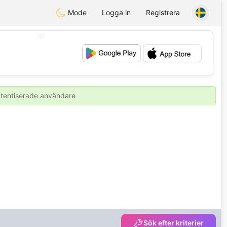
Mode
Logga in
Registrera
💖
💕
autentiserade användare
Sök efter kriterier