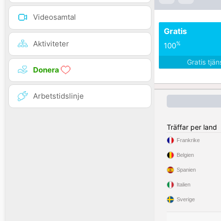
Videosamtal
Gratis
Aktiviteter
%
100
Gratis tjä
Donera
Arbetstidslinje
Träffar per land
Frankrike
Belgien
Spanien
Italien
Sverige