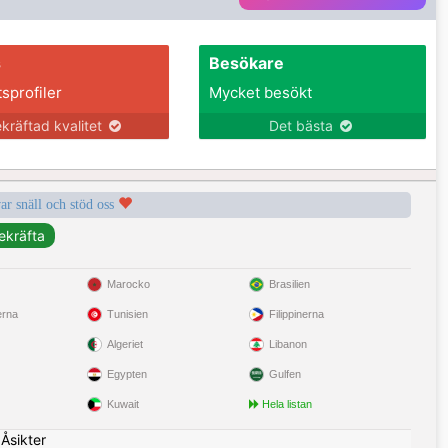
s
Besökare
tsprofiler
Mycket besökt
kräftad kvalitet
Det bästa
var snäll och stöd oss
Marocko
Brasilien
erna
Tunisien
Filippinerna
Algeriet
Libanon
Egypten
Gulfen
Kuwait
Hela listan
|
Åsikter