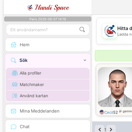
Handi Space
Paris 2026-08-07 14:19
Hitta 
Ladda n
Hem
Sök
Alla profiler
Matchmaker
Använd kartan
Mina Meddelanden
år gamm
Cecil
52
Chat
1