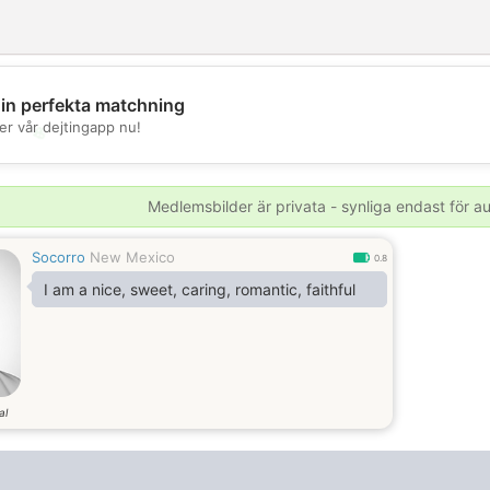
din perfekta matchning
er vår dejtingapp nu!
💖
💕
Medlemsbilder är privata - synliga endast för 
Socorro
New Mexico
0.8
I am a nice, sweet, caring, romantic, faithful
al