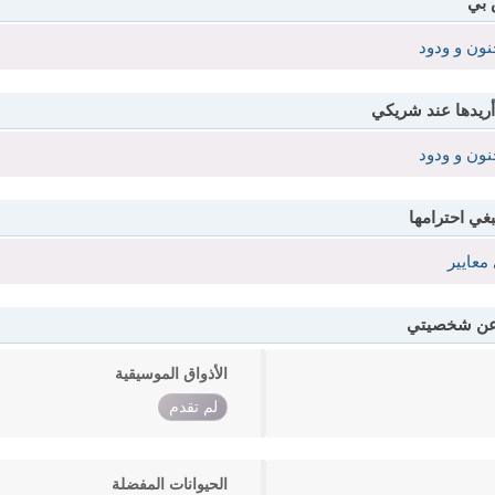
 بي
نون و ودود
أريدها عند شريكي
نون و ودود
بغي احترامها
معايير
 عن شخصيتي
الأذواق الموسيقية
لم تقدم
الحيوانات المفضلة