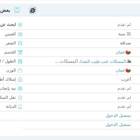
بعض ا
لم تقدم
ابحث عن
31 سنة
العينين
صداقة
الشعر
عمان
الجسم
المسكات ...
الطول / ا
المسكات عنب طيب الشذا
،
عمان
الوزن
أعزب
إمتلاك أط
لم تقدم
نية بإنجا
لم تقدم
نقل السكن
لم تقدم
الديانة
تسجيل الدخول
تسجيل الدخول