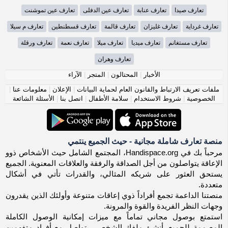
تعارف صيدا
تعارف عنابة
تعارف عين الدفلى
تعارف عين تموشنت
تعارف غرداية
تعارف غليزان
تعارف قالمة
تعارف قسطنطين
تعارف م سيلا
تعارف مستغانم
تعارف ميديا
تعارف ميلا
تعارف نعمة
تعارف ورقلة
تعارف وهران
الأخبار
|
المحتالون
|
المتجر
|
الآراء
ملفات تعريف الارتباط والقانون العام لحماية البيانات
|
الإعلان
|
معلومات عنا
|
الخصوصية
|
شروط الاستخدام
|
سلامة الأطفال
|
اتصل بنا
|
الأسئلة الشائعة
منصة تعارف شاملة مجانية - حيث الجميع ينتمي
مرحباً بك في Handispace.org، المجتمع الشامل حيث الأشخاص ذوو
الإعاقة يتواصلون من أجل الصداقة والرفقة والعلاقات المعنوية. الجميع
يستحق العثور على شريكه المثالي، والقدرات تأتي في أشكال
متعددة.
منصتنا الداعمة تجمع أفراداً ذوي إعاقات متنوعة وأولئك الذين يقدرون
وجهات النظر الفريدة والقوة والمرونة.
استمتع بوصول مجاني تماماً مع ميزات إمكانية الوصول الكاملة
المصممة للجميع. أنشئ ملفك الشخصي، تواصل مع أفراد متفهمين