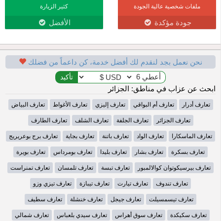
ملفات شخصية عالية الجودة
كثير الزيارة
جودة مؤكدة
الأفضل
نحن نعمل بجد لنقدم لك أفضل خدمة، كن داعماً من فضلك
ابحث عن عزاب في مناطق: الجزائر
تعارف أدرار
تعارف أم البواقي
تعارف إليزي
تعارف الأغواط
تعارف البياض
تعارف الجزائر
تعارف الجلفة
تعارف الشلف
تعارف الطارف
تعارف الماسكارا
تعارف الواد
تعارف باتنة
تعارف بجاية
تعارف برج بوعريريج
تعارف بسكرة
تعارف بشار
تعارف بليدا
تعارف بومرداس
تعارف بويرة
تعارف بيرسيكوتوان كوالالمبور
تعارف تبسة
تعارف تلمسان
تعارف تمنراست
تعارف تندوف
تعارف تيارت
تعارف تيبازة
تعارف تيزي وزو
تعارف تيسمسيلت
تعارف جيجل
تعارف خنشلة
تعارف سطيف
تعارف سكيكدة
تعارف سوق أهراس
تعارف سيدي بلعباس
تعارف شمالي