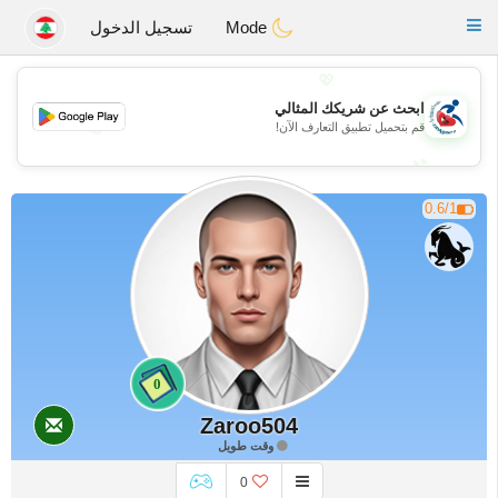
Handi Space
Toggle
Mode
تسجيل الدخول
navigation
💖
ابحث عن شريكك المثالي
💖
قم بتحميل تطبيق التعارف الآن!
💕
💕
0.6/1
0
Zaroo504
وقت طويل
0