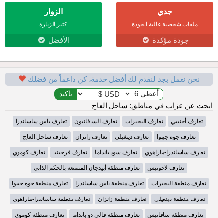
جدي
الزوار
ملفات شخصية عالية الجودة
كثير الزيارة
جودة مؤكدة
الأفضل
نحن نعمل بجد لنقدم لك أفضل خدمة، كن داعماً من فضلك
ابحث عن عزاب في مناطق: ساحل العاج
تعارف أجنيبي
تعارف البحيرات
تعارف السافانيون
تعارف باس ساساندرا
تعارف جوه جيبوا
تعارف دينغيلي
تعارف زانزان
تعارف ساحل العاج
تعارف ساساندرا-ماراهوي
تعارف سود بانداما
تعارف فرجينيا
تعارف كوموي
تعارف لاجونيس
تعارف منطقة أبيدجان المتمتعة بالحكم الذاتي
تعارف منطقة البحيرات
تعارف منطقة باس ساساندرا
تعارف منطقة جوه جيبوا
تعارف منطقة دينغيلي
تعارف منطقة زانزان
تعارف منطقة ساساندرا-ماراهوي
تعارف منطقة سافانيس
تعارف منطقة فالي دو بانداما
تعارف منطقة كوموي