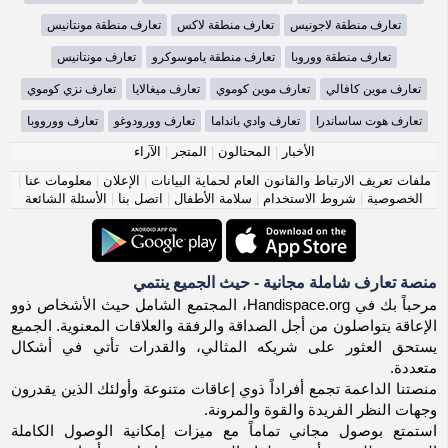
تعارف منطقة لاجونيس
تعارف منطقة لاكس
تعارف منطقة مونتانيس
تعارف منطقة ووروبا
تعارف منطقة ياموسوكرو
تعارف مونتانيس
تعارف موين كافالي
تعارف موين كوموي
تعارف ميغالايا
تعارف نزي كوموي
تعارف هوت ساساندرا
تعارف وادي بانداما
تعارف وورودوغو
تعارف وورووبا
الأخبار
|
المحتالون
|
المتجر
|
الآراء
ملفات تعريف الارتباط والقانون العام لحماية البيانات
|
الإعلان
|
معلومات عنا
|
الخصوصية
|
شروط الاستخدام
|
سلامة الأطفال
|
اتصل بنا
|
الأسئلة الشائعة
منصة تعارف شاملة مجانية - حيث الجميع ينتمي
مرحباً بك في Handispace.org، المجتمع الشامل حيث الأشخاص ذوو
الإعاقة يتواصلون من أجل الصداقة والرفقة والعلاقات المعنوية. الجميع
يستحق العثور على شريكه المثالي، والقدرات تأتي في أشكال
متعددة.
منصتنا الداعمة تجمع أفراداً ذوي إعاقات متنوعة وأولئك الذين يقدرون
وجهات النظر الفريدة والقوة والمرونة.
استمتع بوصول مجاني تماماً مع ميزات إمكانية الوصول الكاملة