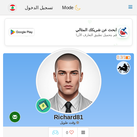
Handi Space
Toggle
Mode
تسجيل الدخول
navigation
💖
ابحث عن شريكك المثالي
💖
قم بتحميل تطبيق التعارف الآن!
💕
💕
0.3/1
0
Richard81
وقت طويل
0