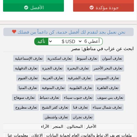
جودة مؤكدة
الأفضل
نحن نعمل بجد لنقدم لك أفضل خدمة، كن داعماً من فضلك
ابحث عن عزاب في مناطق: مصر
تعارف أسوان
تعارف أسيوط
تعارف اسكندرية
تعارف الإسماعيلية
تعارف البحر الأحمر
تعارف البحيرة
تعارف الجيزة
تعارف الدقهلية
تعارف السويس
تعارف الشرقية
تعارف الغربية
تعارف الفيوم
تعارف القاهرة
تعارف القليوبية
تعارف المنوفية
تعارف المنيا
تعارف بني سويف
تعارف جنوب سيناء
تعارف دمياط
تعارف سوهاج
تعارف شمال سيناء
تعارف قنا
تعارف كفر الشيخ
تعارف مطروح
تعارف نجران
تعارف واشنطن
الأخبار
|
المحتالون
|
المتجر
|
الآراء
ملفات تعريف الارتباط والقانون العام لحماية البيانات
|
الإعلان
|
معلومات عنا
|