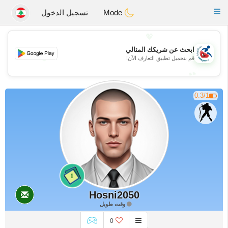
Handi Space
Toggle
Mode
تسجيل الدخول
navigation
💖
ابحث عن شريكك المثالي
💖
قم بتحميل تطبيق التعارف الآن!
💕
💕
0.3/1
1
Hosni2050
وقت طويل
0