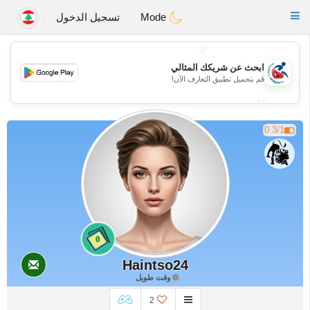
Handi Space
Toggle
Mode
تسجيل الدخول
navigation
💖
ابحث عن شريكك المثالي
💖
قم بتحميل تطبيق التعارف الآن!
💕
💕
0.3/1
0
Haintso24
وقت طويل
2