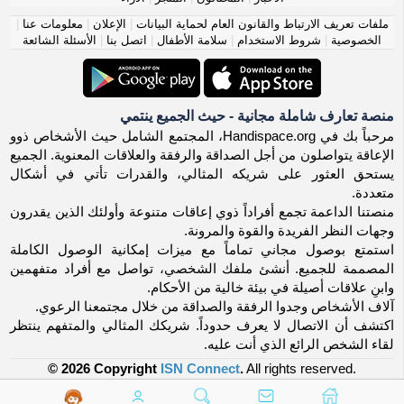
ملفات تعريف الارتباط والقانون العام لحماية البيانات
|
الإعلان
|
معلومات عنا
|
الخصوصية
|
شروط الاستخدام
|
سلامة الأطفال
|
اتصل بنا
|
الأسئلة الشائعة
منصة تعارف شاملة مجانية - حيث الجميع ينتمي
مرحباً بك في Handispace.org، المجتمع الشامل حيث الأشخاص ذوو
الإعاقة يتواصلون من أجل الصداقة والرفقة والعلاقات المعنوية. الجميع
يستحق العثور على شريكه المثالي، والقدرات تأتي في أشكال
متعددة.
منصتنا الداعمة تجمع أفراداً ذوي إعاقات متنوعة وأولئك الذين يقدرون
وجهات النظر الفريدة والقوة والمرونة.
استمتع بوصول مجاني تماماً مع ميزات إمكانية الوصول الكاملة
المصممة للجميع. أنشئ ملفك الشخصي، تواصل مع أفراد متفهمين
وابنِ علاقات أصيلة في بيئة خالية من الأحكام.
آلاف الأشخاص وجدوا الرفقة والصداقة من خلال مجتمعنا الرعوي.
اكتشف أن الاتصال لا يعرف حدوداً. شريكك المثالي والمتفهم ينتظر
لقاء الشخص الرائع الذي أنت عليه.
© 2026 Copyright
ISN Connect
.
All rights reserved.