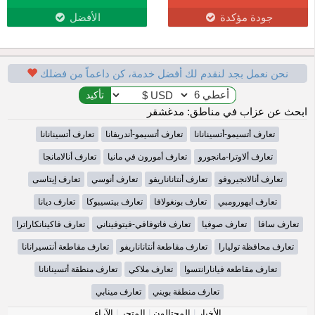
جودة مؤكدة
الأفضل
نحن نعمل بجد لنقدم لك أفضل خدمة، كن داعماً من فضلك
ابحث عن عزاب في مناطق: مدغشقر
تعارف أتسيمو-أتسينانانا
تعارف أتسيمو-أندريفانا
تعارف أتسينانانا
تعارف ألاوترا-مانجورو
تعارف أمورون في مانيا
تعارف أنالامانجا
تعارف أنالانجيروفو
تعارف أنتاناناريفو
تعارف أنوسي
تعارف إيتاسى
تعارف ايهورومبي
تعارف بونغولافا
تعارف بيتسيبوكا
تعارف ديانا
تعارف سافا
تعارف صوفيا
تعارف فاتوفافي-فيتوفيناني
تعارف فاكينانكاراترا
تعارف محافظة توليارا
تعارف مقاطعة أنتاناناريفو
تعارف مقاطعة أنتسيرانانا
تعارف مقاطعة فيانارانتسوا
تعارف ملاكي
تعارف منطقة أتسينانانا
تعارف منطقة بويني
تعارف مينابي
الأخبار
|
المحتالون
|
المتجر
|
الآراء