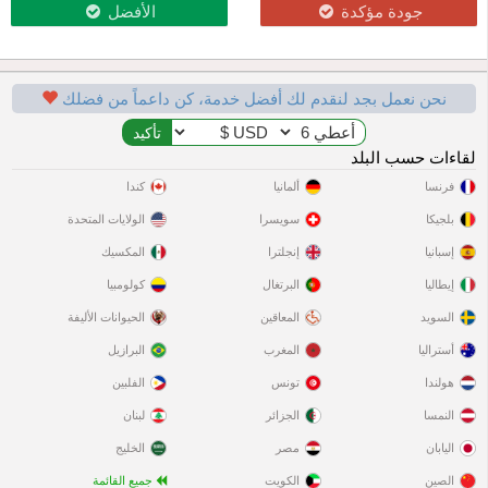
جودة مؤكدة
الأفضل
نحن نعمل بجد لنقدم لك أفضل خدمة، كن داعماً من فضلك
لقاءات حسب البلد
فرنسا
ألمانيا
كندا
بلجيكا
سويسرا
الولايات المتحدة
إسبانيا
إنجلترا
المكسيك
إيطاليا
البرتغال
كولومبيا
السويد
المعاقين
الحيوانات الأليفة
أستراليا
المغرب
البرازيل
هولندا
تونس
الفلبين
النمسا
الجزائر
لبنان
اليابان
مصر
الخليج
الصين
الكويت
جميع القائمة