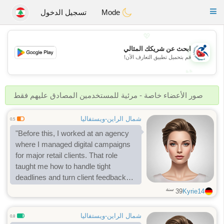
Handi Space
Toggle
Mode
تسجيل الدخول
navigation
💖
ابحث عن شريكك المثالي
💖
قم بتحميل تطبيق التعارف الآن!
💕
💕
صور الأعضاء خاصة - مرئية للمستخدمين المصادق عليهم فقط
شمال الراين-ويستفاليا
0.5
"Before this, I worked at an agency
where I managed digital campaigns
for major retail clients. That role
taught me how to handle tight
deadlines and turn client feedback
into clear action steps."
سنة
39
Kyrie14
شمال الراين-ويستفاليا
0.8