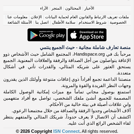
الأخبار
|
المحتالون
|
المتجر
|
الآراء
ملفات تعريف الارتباط والقانون العام لحماية البيانات
|
الإعلان
|
معلومات عنا
|
الخصوصية
|
شروط الاستخدام
|
سلامة الأطفال
|
اتصل بنا
|
الأسئلة الشائعة
منصة تعارف شاملة مجانية - حيث الجميع ينتمي
مرحباً بك في Handispace.org، المجتمع الشامل حيث الأشخاص ذوو
الإعاقة يتواصلون من أجل الصداقة والرفقة والعلاقات المعنوية. الجميع
يستحق العثور على شريكه المثالي، والقدرات تأتي في أشكال
متعددة.
منصتنا الداعمة تجمع أفراداً ذوي إعاقات متنوعة وأولئك الذين يقدرون
وجهات النظر الفريدة والقوة والمرونة.
استمتع بوصول مجاني تماماً مع ميزات إمكانية الوصول الكاملة
المصممة للجميع. أنشئ ملفك الشخصي، تواصل مع أفراد متفهمين
وابنِ علاقات أصيلة في بيئة خالية من الأحكام.
آلاف الأشخاص وجدوا الرفقة والصداقة من خلال مجتمعنا الرعوي.
اكتشف أن الاتصال لا يعرف حدوداً. شريكك المثالي والمتفهم ينتظر
لقاء الشخص الرائع الذي أنت عليه.
© 2026 Copyright
ISN Connect
.
All rights reserved.