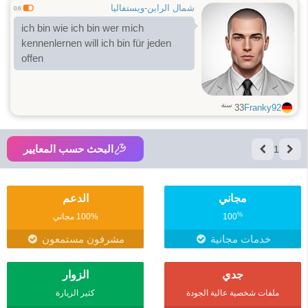
شمال الراين-ويستفاليا
0.6
ich bin wie ich bin wer mich
kennenlernen will ich bin für jeden
offen
سنة
33
Franky92
البحث حسب المعايير
1
مجاني
الدعم
%
100
100% مجاني
خدمات مجانية
مشرفون مستمعون
جدي
الزوار
ملفات شخصية عالية الجودة
كثير الزيارة