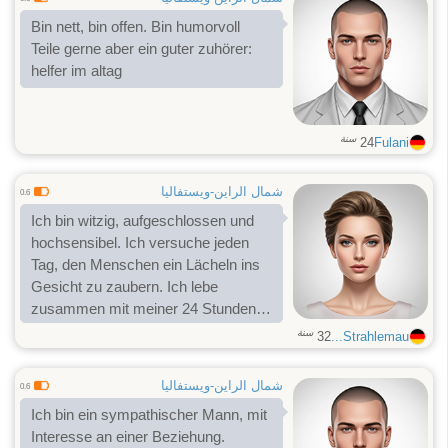
Bin nett, bin offen. Bin humorvoll
Teile gerne aber ein guter zuhörer:
helfer im altag
سنة
24
Fulani
شمال الراين-ويستفاليا
0.6
Ich bin witzig, aufgeschlossen und
hochsensibel. Ich versuche jeden
Tag, den Menschen ein Lächeln ins
Gesicht zu zaubern. Ich lebe
zusammen mit meiner 24 Stunden
Assistenz 🙂 auch wenn das Leben
سنة
32
Strahlemau...
nicht so gerecht ist, versuche ich
das beste daraus zu machen. Ich
شمال الراين-ويستفاليا
0.6
freue mich, dich kennenzulernen!
Ich bin ein sympathischer Mann, mit
Interesse an einer Beziehung.