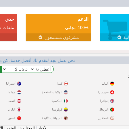
الدعم
جدي
100% مجاني
ملفات ش
نية
مشرفون مستمعون
نحن نعمل بجد لنقدم لك أفضل خدمة، كن د
ألمانيا
كندا
أستراليا
سويسرا
الولايات المتحدة
هولندا
إنجلترا
المكسيك
النمسا
البرتغال
كولومبيا
اليابان
المعاقين
الحيوانات الأليفة
الصين
الأخبار
|
المحتالون
|
المتجر
|
الآ