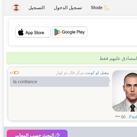
Mode
تسجيل الدخول
التسجيل
💖
💕
المصادق عليهم فقط
بيفيل لو كونت
مركز فال دو لوار
0.2
la confiance
سنة
60
Paulg
البحث حسب المعايير