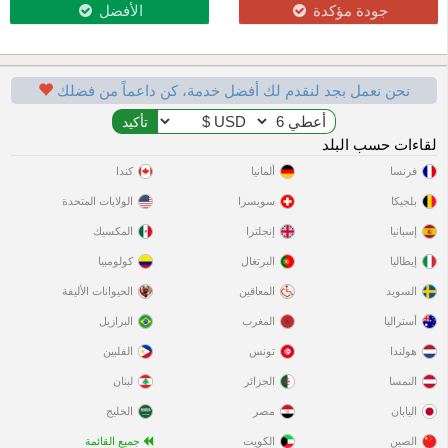
جودة مؤكدة
الأفضل
نحن نعمل بجد لنقدم لك أفضل خدمة، كن داعماً من فضلك
لقاءات حسب البلد
فرنسا
ألمانيا
كندا
بلجيكا
سويسرا
الولايات المتحدة
إسبانيا
إنجلترا
المكسيك
إيطاليا
البرتغال
كولومبيا
السويد
المعاقين
الحيوانات الأليفة
أستراليا
المغرب
البرازيل
هولندا
تونس
الفلبين
النمسا
الجزائر
لبنان
اليابان
مصر
الخليج
الصين
الكويت
جميع القائمة