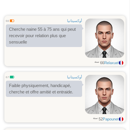
أوكسيتانيا
0.6
Cherche naine 55 à 75 ans qui peut
recevoir pour relation plus que
sensuelle
سنة
66
Relaxuel
أوكسيتانيا
0.7
Faible physiquement, handicapé,
cherche et offre amitié et entraide.
سنة
52
Papounet