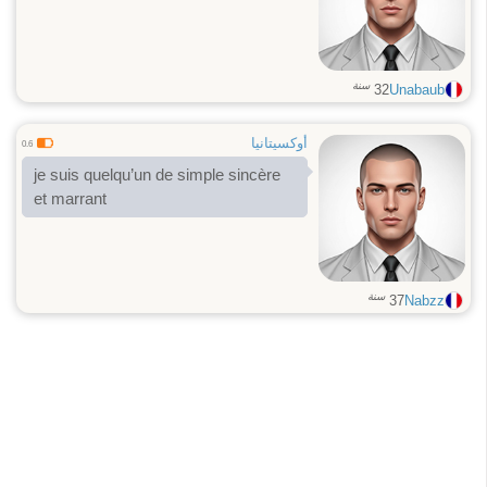
سنة
32
Unabaub
أوكسيتانيا
0.6
je suis quelqu’un de simple sincère
et marrant
سنة
37
Nabzz