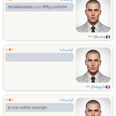
tthhiiiiiiiidddddzzzss ffffffyyyhhhhhh
سنة
20
Leosp
أوكسيتانيا
0.3
´´´´
سنة
27
Hugo34
أوكسيتانيا
0.6
je suis autiste asperger