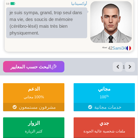
أوكسيتانيا
0.8
je suis sympa, grand, trop seul dans
ma vie, des soucis de mémoire
(cérébro-lésé) mais très bien
physiquement.
سنة
42
Sami34
البحث حسب المعايير
1
مجاني
الدعم
%
100
100% مجاني
خدمات مجانية
مشرفون مستمعون
جدي
الزوار
ملفات شخصية عالية الجودة
كثير الزيارة