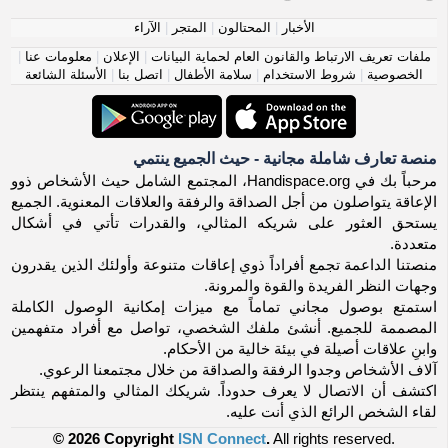
الأخبار
|
المحتالون
|
المتجر
|
الآراء
ملفات تعريف الارتباط والقانون العام لحماية البيانات
|
الإعلان
|
معلومات عنا
|
الخصوصية
|
شروط الاستخدام
|
سلامة الأطفال
|
اتصل بنا
|
الأسئلة الشائعة
منصة تعارف شاملة مجانية - حيث الجميع ينتمي
مرحباً بك في Handispace.org، المجتمع الشامل حيث الأشخاص ذوو
الإعاقة يتواصلون من أجل الصداقة والرفقة والعلاقات المعنوية. الجميع
يستحق العثور على شريكه المثالي، والقدرات تأتي في أشكال
متعددة.
منصتنا الداعمة تجمع أفراداً ذوي إعاقات متنوعة وأولئك الذين يقدرون
وجهات النظر الفريدة والقوة والمرونة.
استمتع بوصول مجاني تماماً مع ميزات إمكانية الوصول الكاملة
المصممة للجميع. أنشئ ملفك الشخصي، تواصل مع أفراد متفهمين
وابنِ علاقات أصيلة في بيئة خالية من الأحكام.
آلاف الأشخاص وجدوا الرفقة والصداقة من خلال مجتمعنا الرعوي.
اكتشف أن الاتصال لا يعرف حدوداً. شريكك المثالي والمتفهم ينتظر
لقاء الشخص الرائع الذي أنت عليه.
© 2026 Copyright
ISN Connect
.
All rights reserved.