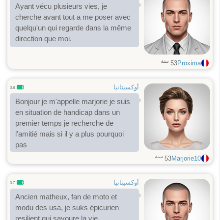
Ayant vécu plusieurs vies, je
cherche avant tout a me poser avec
quelqu'un qui regarde dans la même
direction que moi.
سنة
53
Proxima
أوكسيتانيا
0.8
Bonjour je m'appelle marjorie je suis
en situation de handicap dans un
premier temps je recherche de
l'amitié mais si il y a plus pourquoi
pas
سنة
53
Marjorie10
أوكسيتانيا
0.7
Ancien matheux, fan de moto et
modu des usa, je suks épicurien
resilient qui savoure la vie.