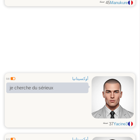
GPS, c’est plus drôle). ​Des sorties
سنة
45
Manukure
ou des voyages parfois improvisées
qui peuvent s'éterniser. ​Des films ou
des series terminés à 3h du matin
parce qu' "allez, juste un dernier".
أوكسيتانيا
0.6
je cherche du sérieux
سنة
37
Yacine3
أوكسيتانيا
0.3