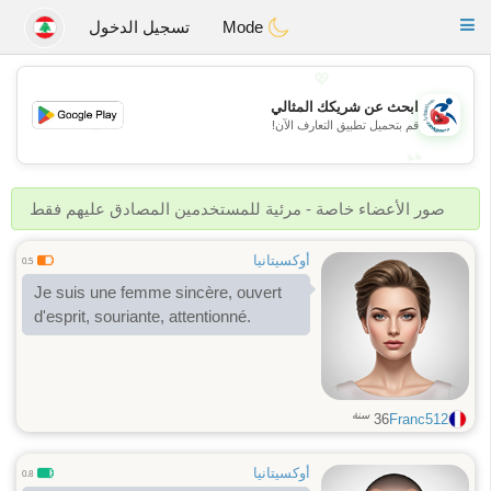
Handi Space
Toggle
Mode
تسجيل الدخول
navigation
💖
ابحث عن شريكك المثالي
💖
قم بتحميل تطبيق التعارف الآن!
💕
💕
صور الأعضاء خاصة - مرئية للمستخدمين المصادق عليهم فقط
أوكسيتانيا
0.5
Je suis une femme sincère, ouvert
d'esprit, souriante, attentionné.
سنة
36
Franc512
أوكسيتانيا
0.8