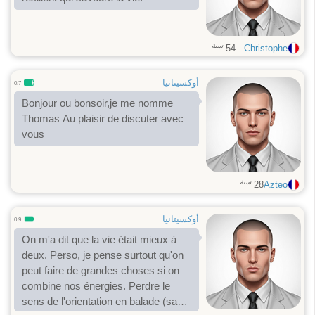
سنة
54
Christophe...
أوكسيتانيا
0.7
Bonjour ou bonsoir,je me nomme
Thomas Au plaisir de discuter avec
vous
سنة
28
Azteo
أوكسيتانيا
0.9
On m'a dit que la vie était mieux à
deux. Perso, je pense surtout qu'on
peut faire de grandes choses si on
combine nos énergies. ​Perdre le
sens de l'orientation en balade (sans