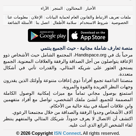
الأخبار
|
المحتالون
|
المتجر
|
الآراء
ملفات تعريف الارتباط والقانون العام لحماية البيانات
|
الإعلان
|
معلومات عنا
|
الخصوصية
|
شروط الاستخدام
|
سلامة الأطفال
|
اتصل بنا
|
الأسئلة الشائعة
منصة تعارف شاملة مجانية - حيث الجميع ينتمي
مرحباً بك في Handispace.org، المجتمع الشامل حيث الأشخاص ذوو
الإعاقة يتواصلون من أجل الصداقة والرفقة والعلاقات المعنوية. الجميع
يستحق العثور على شريكه المثالي، والقدرات تأتي في أشكال
متعددة.
منصتنا الداعمة تجمع أفراداً ذوي إعاقات متنوعة وأولئك الذين يقدرون
وجهات النظر الفريدة والقوة والمرونة.
استمتع بوصول مجاني تماماً مع ميزات إمكانية الوصول الكاملة
المصممة للجميع. أنشئ ملفك الشخصي، تواصل مع أفراد متفهمين
وابنِ علاقات أصيلة في بيئة خالية من الأحكام.
آلاف الأشخاص وجدوا الرفقة والصداقة من خلال مجتمعنا الرعوي.
اكتشف أن الاتصال لا يعرف حدوداً. شريكك المثالي والمتفهم ينتظر
لقاء الشخص الرائع الذي أنت عليه.
© 2026 Copyright
ISN Connect
.
All rights reserved.