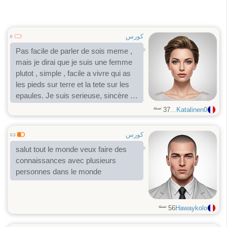
كورس
0
Pas facile de parler de sois meme ,
mais je dirai que je suis une femme
plutot , simple , facile a vivre qui as
les pieds sur terre et la tete sur les
epaules. Je suis serieuse, sincère ,
honnete , gentille avec grand coeur .
سنة
37
Katalinen0...
كورس
0.3
salut tout le monde veux faire des
connaissances avec plusieurs
personnes dans le monde
سنة
56
Hawaykolo