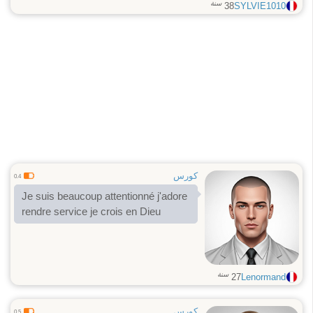
J’aime les échanges sincères,
سنة
38
SYLVIE1010
l’humour et les personnes qui restent
elles-mêmes. Je recherche une
relation basée sur le respect, la
complicité et la confiance. Pas
besoin de paraître parfait,
l’authenticité me touche davantage.
كورس
0.4
Je suis beaucoup attentionné j'adore
rendre service je crois en Dieu
سنة
27
Lenormand
كورس
0.5