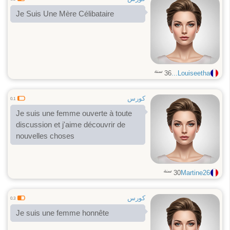
Je Suis Une Mère Célibataire
سنة
36
Louiseetha...
كورس
0.1
Je suis une femme ouverte à toute
discussion et j'aime découvrir de
nouvelles choses
سنة
30
Martine26
كورس
0.3
Je suis une femme honnête