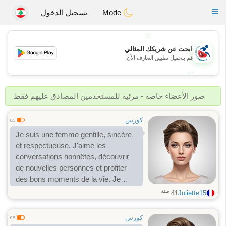
Handi Space
Toggle
Mode
تسجيل الدخول
navigation
💖
ابحث عن شريكك المثالي
💖
قم بتحميل تطبيق التعارف الآن!
💕
💕
صور الأعضاء خاصة - مرئية للمستخدمين المصادق عليهم فقط
كورس
0.5
Je suis une femme gentille, sincère
et respectueuse. J'aime les
conversations honnêtes, découvrir
de nouvelles personnes et profiter
des bons moments de la vie. Je
recherche un homme sérieux,
سنة
41
Juliette15
attentionné et fidèle avec qui
construire une belle relation basée
كورس
0.5
sur la confiance, le respect et la