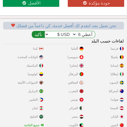
جودة مؤكدة
الأفضل
نحن نعمل بجد لنقدم لك أفضل خدمة، كن داعماً من فضلك
لقاءات حسب البلد
فرنسا
ألمانيا
كندا
بلجيكا
سويسرا
الولايات المتحدة
إسبانيا
إنجلترا
المكسيك
إيطاليا
البرتغال
كولومبيا
السويد
المعاقين
الحيوانات الأليفة
أستراليا
المغرب
البرازيل
هولندا
تونس
الفلبين
النمسا
الجزائر
لبنان
اليابان
مصر
الخليج
الصين
الكويت
جميع القائمة