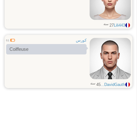
سنة
27
Lili443
كورس
0.1
Coiffeuse
سنة
45
DavidGauth...