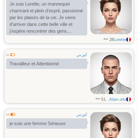
Je suis Lorette, un mannequin
complicité. Si tu souhaites faire
charmant et plein d'esprit, passionné
connaissance, n'hésite pas à
par les plaisirs de la vie. Je viens
m'écrire.
d'arriver dans cette belle ville et
j'espère rencontrer des gens
intéressants. Je recherche quelqu'un
سنة
28
Lorette
qui sait vraiment ce qu'il veut, prêt à
s'amuser, à vivre des moments
كورس
0.1
coquines, Connectons-nous et
Travailleur et Attentionné
créons des moments inoubliables
ensemble ! 👅 J'apprécie l'honnêteté,
le respect et une pointe de
sarcasme. Apprenons à nous
connaître.. TG: Celinedon25 Snap:
celinedon25
سنة
51
Alain.orlu...
كورس
0.4
je suis une femme Sérieuse