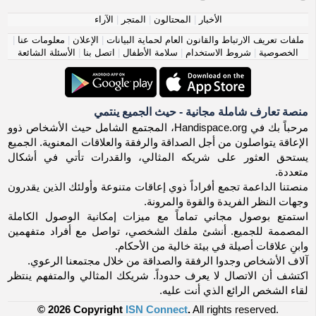
الأخبار
|
المحتالون
|
المتجر
|
الآراء
ملفات تعريف الارتباط والقانون العام لحماية البيانات
|
الإعلان
|
معلومات عنا
|
الخصوصية
|
شروط الاستخدام
|
سلامة الأطفال
|
اتصل بنا
|
الأسئلة الشائعة
منصة تعارف شاملة مجانية - حيث الجميع ينتمي
مرحباً بك في Handispace.org، المجتمع الشامل حيث الأشخاص ذوو
الإعاقة يتواصلون من أجل الصداقة والرفقة والعلاقات المعنوية. الجميع
يستحق العثور على شريكه المثالي، والقدرات تأتي في أشكال
متعددة.
منصتنا الداعمة تجمع أفراداً ذوي إعاقات متنوعة وأولئك الذين يقدرون
وجهات النظر الفريدة والقوة والمرونة.
استمتع بوصول مجاني تماماً مع ميزات إمكانية الوصول الكاملة
المصممة للجميع. أنشئ ملفك الشخصي، تواصل مع أفراد متفهمين
وابنِ علاقات أصيلة في بيئة خالية من الأحكام.
آلاف الأشخاص وجدوا الرفقة والصداقة من خلال مجتمعنا الرعوي.
اكتشف أن الاتصال لا يعرف حدوداً. شريكك المثالي والمتفهم ينتظر
لقاء الشخص الرائع الذي أنت عليه.
© 2026 Copyright
ISN Connect
.
All rights reserved.