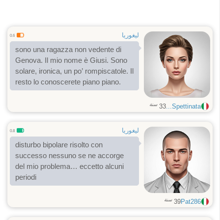
ليغوريا
0.6
sono una ragazza non vedente di
Genova. Il mio nome è Giusi. Sono
solare, ironica, un po’ rompiscatole. Il
resto lo conoscerete piano piano.
سنة
33
Spettinata...
ليغوريا
0.8
disturbo bipolare risolto con
successo nessuno se ne accorge
del mio problema… eccetto alcuni
periodi
سنة
39
Pat286