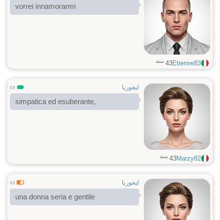
vorrei innamorarmi
سنة
43
Etienne83
ليغوريا
0.9
simpatica ed esuberante,
سنة
43
Marzy82
ليغوريا
0.3
una donna seria e gentile