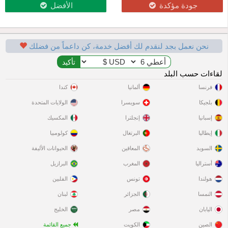
جودة مؤكدة
الأفضل
نحن نعمل بجد لنقدم لك أفضل خدمة، كن داعماً من فضلك
لقاءات حسب البلد
فرنسا
ألمانيا
كندا
بلجيكا
سويسرا
الولايات المتحدة
إسبانيا
إنجلترا
المكسيك
إيطاليا
البرتغال
كولومبيا
السويد
المعاقين
الحيوانات الأليفة
أستراليا
المغرب
البرازيل
هولندا
تونس
الفلبين
النمسا
الجزائر
لبنان
اليابان
مصر
الخليج
الصين
الكويت
جميع القائمة