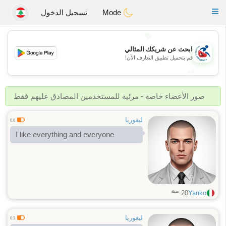
Handi Space
Toggle
Mode
تسجيل الدخول
navigation
💖
ابحث عن شريكك المثالي
💖
قم بتحميل تطبيق التعارف الآن!
💕
💕
صور الأعضاء خاصة - مرئية للمستخدمين المصادق عليهم فقط
ليغوريا
0.6
I like everything and everyone
سنة
20
Yanko
ليغوريا
0.3