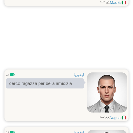
سنة
51
Mau75
ليغوريا
0.7
cerco ragazza per bella amicizia
سنة
53
Nagual
ليغوريا
0.7