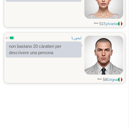
سنة
51
Sylvania
ليغوريا
0.7
non bastano 20 càratteri per
descrivere una persona
سنة
59
Grigoa