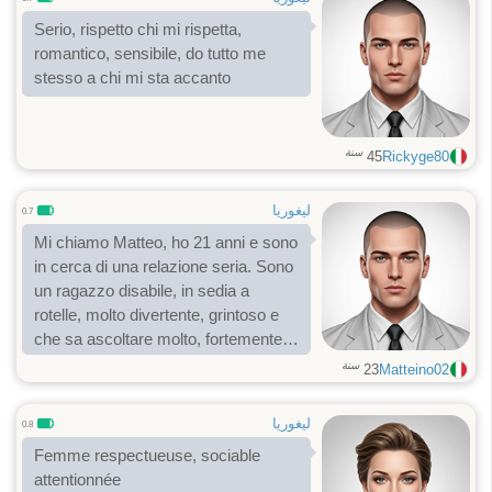
Serio, rispetto chi mi rispetta,
romantico, sensibile, do tutto me
stesso a chi mi sta accanto
سنة
45
Rickyge80
ليغوريا
0.7
Mi chiamo Matteo, ho 21 anni e sono
in cerca di una relazione seria. Sono
un ragazzo disabile, in sedia a
rotelle, molto divertente, grintoso e
che sa ascoltare molto, fortemente
timido ma di gran cuore
سنة
23
Matteino02
ليغوريا
0.8
Femme respectueuse, sociable
attentionnée