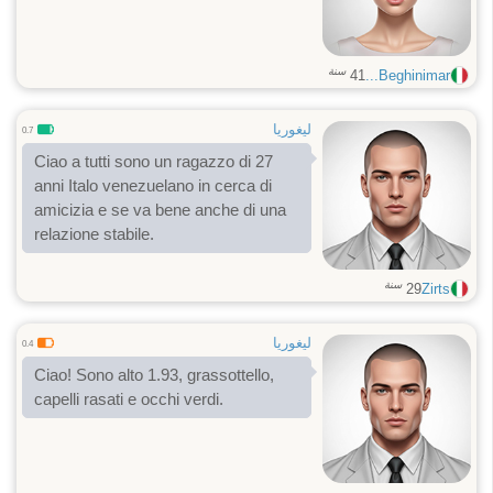
سنة
41
Beghinimar...
ليغوريا
0.7
Ciao a tutti sono un ragazzo di 27
anni Italo venezuelano in cerca di
amicizia e se va bene anche di una
relazione stabile.
سنة
29
Zirts
ليغوريا
0.4
Ciao! Sono alto 1.93, grassottello,
capelli rasati e occhi verdi.