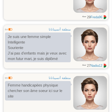
سنة
29
Freda96
منطقة أتسينانانا
0.4
Je suis une femme simple
Intelligente
Souriente
J'ai pas d'enfants mais je veux avec
mon futur mari, je suis diplômé
سنة
27
Nadia12
منطقة أتسينانانا
0.5
Femme handicapées physique
chercher son âme soeur ici sur le
site