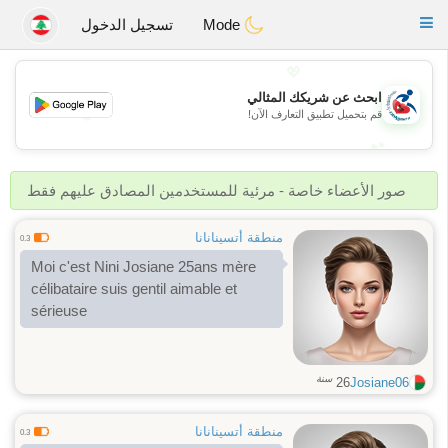
Handi Space
Toggle
Mode
تسجيل الدخول
navigation
💖
ابحث عن شريكك المثالي
💖
قم بتحميل تطبيق التعارف الآن!
💕
💕
صور الأعضاء خاصة - مرئية للمستخدمين المصادق عليهم فقط
منطقة أتسينانانا
0.3
Moi c'est Nini Josiane 25ans mère
célibataire suis gentil aimable et
sérieuse
سنة
26
Josiane06
منطقة أتسينانانا
0.3