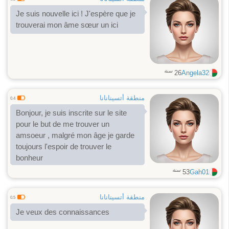
Je suis nouvelle ici ! J'espère que je
trouverai mon âme sœur un ici
سنة
26
Angela32
منطقة أتسينانانا
0.4
Bonjour, je suis inscrite sur le site
pour le but de me trouver un
amsoeur , malgré mon âge je garde
toujours l'espoir de trouver le
bonheur
سنة
53
Gah01
منطقة أتسينانانا
0.5
Je veux des connaissances