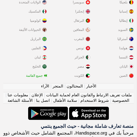
بلجيكا
سويسرا
الولايات المتحدة
إسبانيا
إنجلترا
المكسيك
إيطاليا
البرتغال
كولومبيا
السويد
المعاقين
الحيوانات الأليفة
أستراليا
المغرب
البرازيل
هولندا
تونس
الفلبين
النمسا
الجزائر
لبنان
اليابان
مصر
الخليج
الصين
الكويت
جميع القائمة
الأخبار
|
المحتالون
|
المتجر
|
الآراء
ملفات تعريف الارتباط والقانون العام لحماية البيانات
|
الإعلان
|
معلومات عنا
|
الخصوصية
|
شروط الاستخدام
|
سلامة الأطفال
|
اتصل بنا
|
الأسئلة الشائعة
منصة تعارف شاملة مجانية - حيث الجميع ينتمي
مرحباً بك في Handispace.org، المجتمع الشامل حيث الأشخاص ذوو