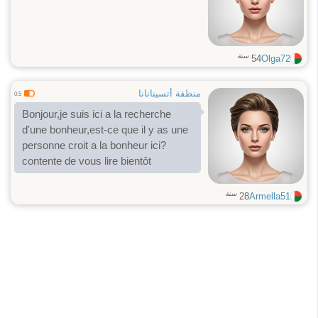
سنة
54
Olga72
منطقة أتسينانانا
0.5
Bonjour,je suis ici a la recherche
d'une bonheur,est-ce que il y as une
personne croit a la bonheur ici?
contente de vous lire bientôt
سنة
28
Armella51