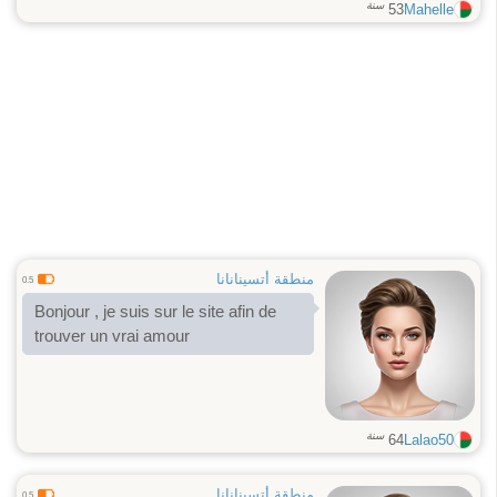
سنة
53
Mahelle
منطقة أتسينانانا
0.5
Bonjour , je suis sur le site afin de
trouver un vrai amour
سنة
64
Lalao50
منطقة أتسينانانا
0.5